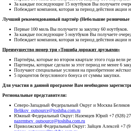
За каждые последующие 15 ноутбуков Вы получаете очер
Побеждает компания, которая за период действия акции 
Лучший рекомендованный партнёр (Небольшие розничные 
Первые 100 миль Вы получаете за закупку 60 ноутбуков.
За каждые последующие 5 ноутбуков Вы получаете очере
Побеждает компания, которая за период действия акции 
Преимущество номер три «Тошиба дорожит друзьями»
Партнёры, которые во втором квартале этого года вели р
Партнеры, которые сделали за этот период не менее 6 за
Получают специальные условия на приобретение жёстких 
5 процентов безусловного бонуса от суммы закупки.
Для участия в данной программе Вам необходимо зарегистр
Региональные представители:
Северо-Западный Федеральный Округ и Москва Беликов Р
Belikov_outsource@toshiba.com.ru
Южный Федеральный Округ: Наземцев Юрий +7 (928) 27
nazemtsev_outsource@toshiba.com.ru
Приволжский Федеральный Округ: Зайцев Алексей +7 (91