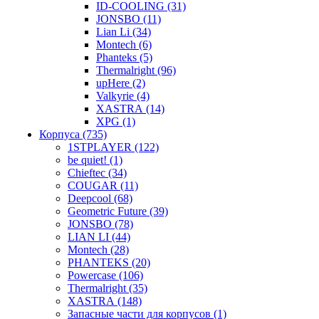
ID-COOLING (31)
JONSBO (11)
Lian Li (34)
Montech (6)
Phanteks (5)
Thermalright (96)
upHere (2)
Valkyrie (4)
XASTRA (14)
XPG (1)
Корпуса (735)
1STPLAYER (122)
be quiet! (1)
Chieftec (34)
COUGAR (11)
Deepcool (68)
Geometric Future (39)
JONSBO (78)
LIAN LI (44)
Montech (28)
PHANTEKS (20)
Powercase (106)
Thermalright (35)
XASTRA (148)
Запасные части для корпусов (1)