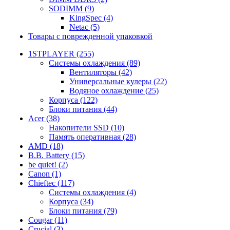
SODIMM (9)
KingSpec (4)
Netac (5)
Товары с поврежденной упаковкой
1STPLAYER (255)
Системы охлаждения (89)
Вентиляторы (42)
Универсальные кулеры (22)
Водяное охлаждение (25)
Корпуса (122)
Блоки питания (44)
Acer (38)
Накопители SSD (10)
Память оперативная (28)
AMD (18)
B.B. Battery (15)
be quiet! (2)
Canon (1)
Chieftec (117)
Системы охлаждения (4)
Корпуса (34)
Блоки питания (79)
Cougar (11)
Crucial (3)