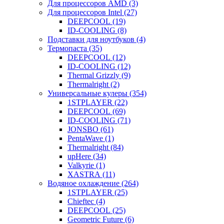
Для процессоров AMD (3)
Для процессоров Intel (27)
DEEPCOOL (19)
ID-COOLING (8)
Подставки для ноутбуков (4)
Термопаста (35)
DEEPCOOL (12)
ID-COOLING (12)
Thermal Grizzly (9)
Thermalright (2)
Универсальные кулеры (354)
1STPLAYER (22)
DEEPCOOL (69)
ID-COOLING (71)
JONSBO (61)
PentaWave (1)
Thermalright (84)
upHere (34)
Valkyrie (1)
XASTRA (11)
Водяное охлаждение (264)
1STPLAYER (25)
Chieftec (4)
DEEPCOOL (25)
Geometric Future (6)