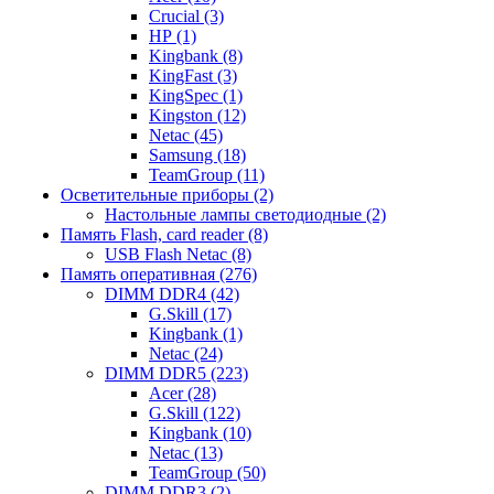
Crucial (3)
HP (1)
Kingbank (8)
KingFast (3)
KingSpec (1)
Kingston (12)
Netac (45)
Samsung (18)
TeamGroup (11)
Осветительные приборы (2)
Настольные лампы светодиодные (2)
Память Flash, card reader (8)
USB Flash Netac (8)
Память оперативная (276)
DIMM DDR4 (42)
G.Skill (17)
Kingbank (1)
Netac (24)
DIMM DDR5 (223)
Acer (28)
G.Skill (122)
Kingbank (10)
Netac (13)
TeamGroup (50)
DIMM DDR3 (2)