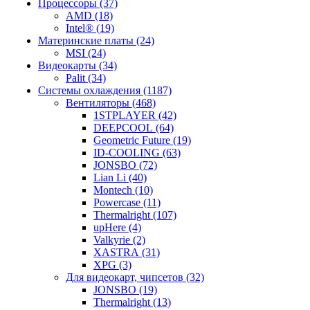
Процессоры (37)
AMD (18)
Intel® (19)
Материнские платы (24)
MSI (24)
Видеокарты (34)
Palit (34)
Системы охлаждения (1187)
Вентиляторы (468)
1STPLAYER (42)
DEEPCOOL (64)
Geometric Future (19)
ID-COOLING (63)
JONSBO (72)
Lian Li (40)
Montech (10)
Powercase (11)
Thermalright (107)
upHere (4)
Valkyrie (2)
XASTRA (31)
XPG (3)
Для видеокарт, чипсетов (32)
JONSBO (19)
Thermalright (13)