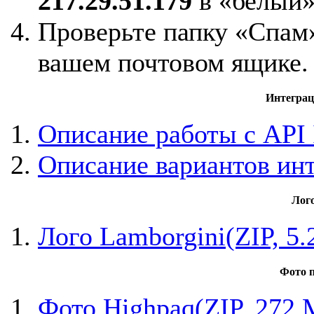
217.29.51.179
в «белый»
Проверьте папку «Спам»
вашем почтовом ящике.
Интеграц
Описание работы с API I
Описание вариантов ин
Лог
Лого Lamborgini(ZIP, 5
Фото п
Фото Highpaq(ZIP, 272 