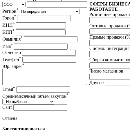
СФЕРЫ БИЗНЕСА
РАБОТАЕТЕ
*
Регион
Розничные продажи
*
Город
*
ИНН
Оптовые продажи (
*
КПП
Прямые продажи (%
*
Фамилия
*
Имя
Систем. интеграция
Отчество
*
Телефон
Сборка компьютеров
*
Юр. адрес
Число магазинов
Другое
*
Email
*
Среднемесячный объем закупок
Сайт
Отмена
Зарегистрироваться