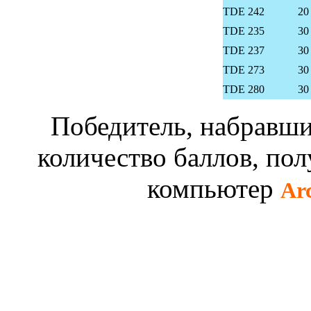
TDE 242
20
TDE 235
30
TDE 237
30
TDE 273
30
TDE 280
30
Победитель, набравши
количество баллов, по
компьютер
Arc