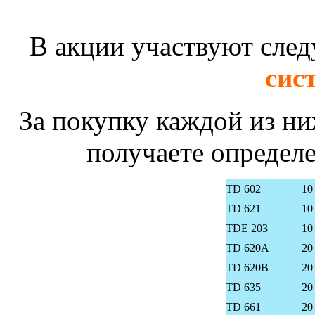
В акции участвуют сл
сис
За покупку каждой из н
получаете определе
TD 602
10
TD 621
10
TDE 203
10
TD 620A
20
TD 620B
20
TD 635
20
TD 661
20