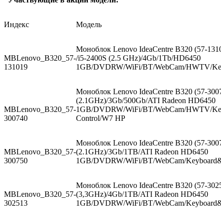
Индекс
Модель
Моноблок Lenovo IdeaCentre B320 (57-1310
MBLenovo_B320_57-
/i5-2400S (2.5 GHz)/4Gb/1Tb/HD6450
131019
1GB/DVDRW/WiFi/BT/WebCam/HWTV/Ke
Моноблок Lenovo IdeaCentre B320 (57-30074
(2.1GHz)/3Gb/500Gb/ATI Radeon HD6450
MBLenovo_B320_57-
1GB/DVDRW/WiFi/BT/WebCam/HWTV/Key
300740
Control/W7 HP
Моноблок Lenovo IdeaCentre B320 (57-30075
MBLenovo_B320_57-
(2.1GHz)/3Gb/1TB/ATI Radeon HD6450
300750
1GB/DVDRW/WiFi/BT/WebCam/Keyboard
Моноблок Lenovo IdeaCentre B320 (57-3025
MBLenovo_B320_57-
(3,3GHz)/4Gb/1TB/ATI Radeon HD6450
302513
1GB/DVDRW/WiFi/BT/WebCam/Keyboard