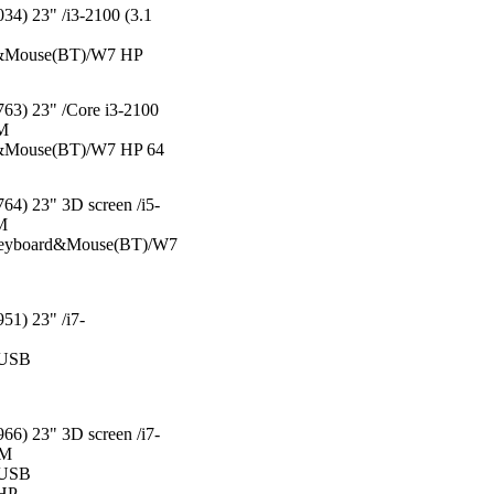
4) 23" /i3-2100 (3.1
&Mouse(BT)/W7 HP
63) 23" /Core i3-2100
5M
Mouse(BT)/W7 HP 64
4) 23" 3D screen /i5-
M
yboard&Mouse(BT)/W7
1) 23" /i7-
/USB
6) 23" 3D screen /i7-
5M
/USB
 HP