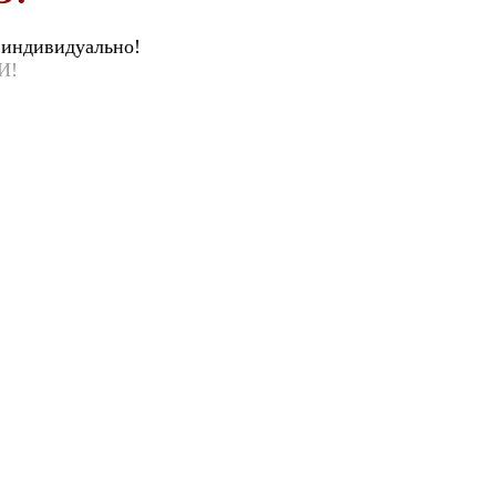
 индивидуально!
И!