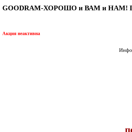
GOODRAM-ХОРОШО и ВАМ и НАМ! П
Акция неактивна
Инфор
п