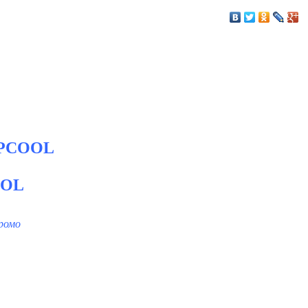
PCOOL
OL
ромо