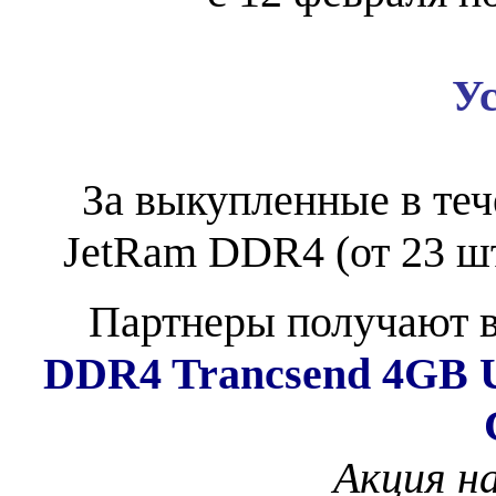
У
За выкупленные в теч
JetRam DDR4 (от 23 ш
Партнеры получают в
DDR4 Trancsend 4GB 
Акция н