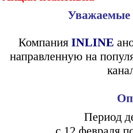
Уважаемые 
Компания
INLINE
ан
направленную на попул
кана
Оп
Период д
с 12 февраля п