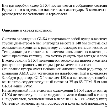
Внутри коробки кулер GI-X4 поставляется в собранном состоян
Рядом с ним в отдельном пакете лежат аксессуары.В комплект 
руководство по установке и термопаста.
Описание и характеристики:
Система охлаждения GI-X4 представляет собой кулер классич
трубки диаметром 6 мм. Благодаря высоте в 148 мм система 
охлаждения крепится к радиатору с помощью металлических ск
Тело радиатора состоит из множества алюминиевых пластин, 
очень красивую картину. Это можно увидеть при взгляде и сбок
В конструкции GI-X4 применяется технология прямого контакт
ровную поверхность, но следы фрезы заметны на глаз.
Основание кулера имеет небольшой алюминиевый радиатор, оре
компании AMD. Для установки на платформы Intel в комплекте
За обдув радиатора GI-X4 отвечает 120 мм вентилятор с синей 
вентилятор создает воздушный поток от 35 до 65 CFM. Для г
GI-X4 4-пин PWM.
На материнской плате система охлаждения GI-X4 смотрится га
GI-X4 не мешает установке модулей памяти в ближний к сокет
С видеокартой, установленной в первый PCI-E x16 слот, у кул
Отпечаток термопасты на процессоре и контактной площадке к