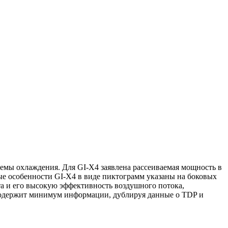
темы охлаждения. Для GI-X4 заявлена рассеиваемая мощность в
ые особенности GI-X4 в виде пиктограмм указаны на боковых
та и его высокую эффективность воздушного потока,
 содержит минимум информации, дублируя данные о TDP и