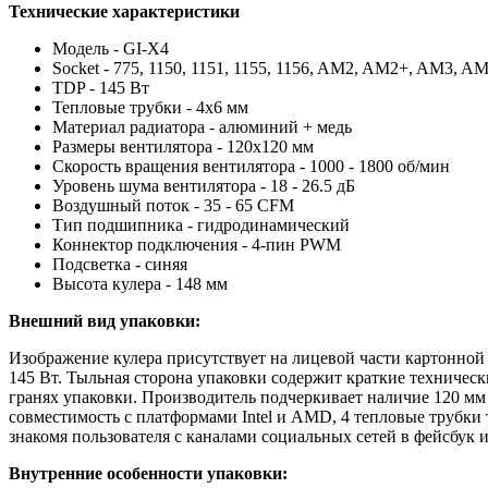
Технические характеристики
Модель - GI-X4
Socket - 775, 1150, 1151, 1155, 1156, AM2, AM2+, AM3, 
TDP - 145 Вт
Тепловые трубки - 4х6 мм
Материал радиатора - алюминий + медь
Размеры вентилятора - 120х120 мм
Скорость вращения вентилятора - 1000 - 1800 об/мин
Уровень шума вентилятора - 18 - 26.5 дБ
Воздушный поток - 35 - 65 CFM
Тип подшипника - гидродинамический
Коннектор подключения - 4-пин PWM
Подсветка - синяя
Высота кулера - 148 мм
Внешний вид упаковки:
Изображение кулера присутствует на лицевой части картонной 
145 Вт. Тыльная сторона упаковки содержит краткие техничес
гранях упаковки. Производитель подчеркивает наличие 120 мм 
совместимость с платформами Intel и AMD, 4 тепловые трубк
знакомя пользователя с каналами социальных сетей в фейсбук и
Внутренние особенности упаковки: