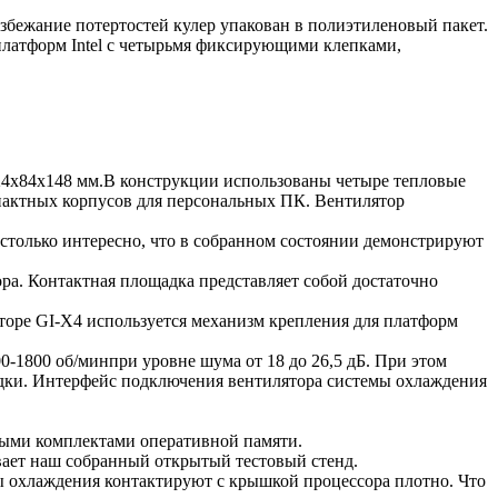
збежание потертостей кулер упакован в полиэтиленовый пакет.
 платформ Intel с четырьмя фиксирующими клепками,
124х84х148 мм.В конструкции использованы четыре тепловые
пактных корпусов для персональных ПК. Вентилятор
столько интересно, что в собранном состоянии демонстрируют
ра. Контактная площадка представляет собой достаточно
торе GI-X4 используется механизм крепления для платформ
0-1800 об/минпри уровне шума от 18 до 26,5 дБ. При этом
дки. Интерфейс подключения вентилятора системы охлаждения
юбыми комплектами оперативной памяти.
ывает наш собранный открытый тестовый стенд.
мы охлаждения контактируют с крышкой процессора плотно. Что