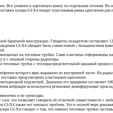
ии. Все уложено в картонную ванну по отдельным отсекам. Во и
поставки кулера GI-X4 входит пластиковая рамка крепления для
еской башенной конструкции. Габариты охладителя составляют 
охлаждения GI-X4 обещает быть совместимой с большинством ком
об.
нанизанных на тепловые трубки. Сами пластины отформованы на
у и с лицевой стороны радиатора.
а тепловых трубок с теплораспределительной крышкой процессо
брение которого ярко выражено во внутренней части. На радиа
 поставки предусмотрено пластиковое крепление.
светодиодной подсветкой. Диапазон его вращения составляет 100
ашения вибрации используются резиновые демпфирующие прокла
рмонично и не громоздко.
у слот, что позволяет говорить об отличной совместимости с л
ера GI-X4 также нет никаких проблем. Это в полной мере доказ
улера GI-X4 говорит о том, что именно тепловые трубки систе