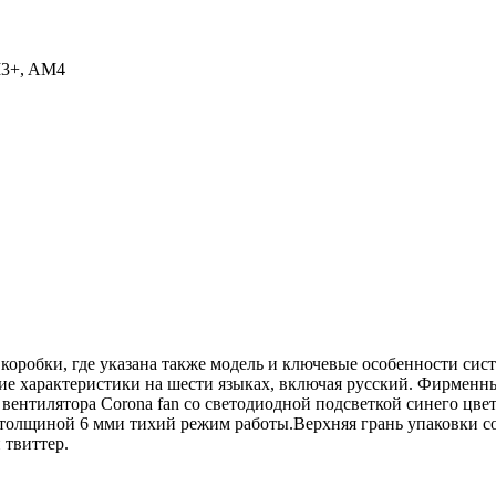
AM3+, AM4
коробки, где указана также модель и ключевые особенности сис
кие характеристики на шести языках, включая русский. Фирменн
вентилятора Corona fan со светодиодной подсветкой синего цве
и толщиной 6 мми тихий режим работы.Верхняя грань упаковки
 твиттер.