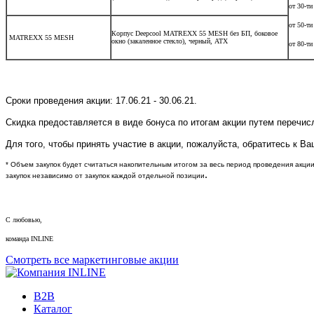
от 30-ти
от 50-ти
Корпус Deepcool MATREXX 55 MESH без БП, боковое
MATREXX 55 MESH
окно (закаленное стекло), черный, ATX
от 80-ти
Сроки проведения акции: 17.06.21 - 30.06.21.
Скидка предоставляется в виде бонуса по итогам акции путем перечис
Для того, чтобы принять участие в акции, пожалуйста, обратитесь к 
* Объем закупок будет считаться накопительным итогом за весь период проведения акци
.
закупок независимо от закупок каждой отдельной позиции
С любовью,
команда INLINE
Смотреть все маркетинговые акции
B2B
Каталог