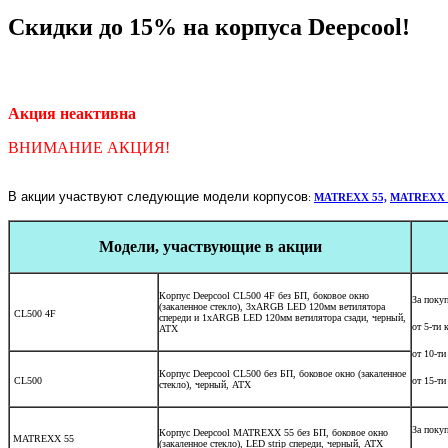
Скидки до 15% на корпуса Deepcool!
Акция неактивна
ВНИМАНИЕ АКЦИЯ!
В акции участвуют следующие модели корпусов
:
MATREXX 55,
MATREXX 
Модели, участвующие в акции
Корпус Deepcool CL500 4F без БП, боковое окно
За поку
(закаленное стекло), 3xARGB LED 120мм ветилятора
CL500 4F
спереди и 1xARGB LED 120мм ветилятора сзади, черный,
от 5-ти 
ATX
от 10-ти
Корпус Deepcool CL500 без БП, боковое окно (закаленное
CL500
от 15-ти
стекло), черный, ATX
За поку
Корпус Deepcool MATREXX 55 без БП, боковое окно
MATREXX 55
(закаленное стекло), LED strip спереди, черный, ATX