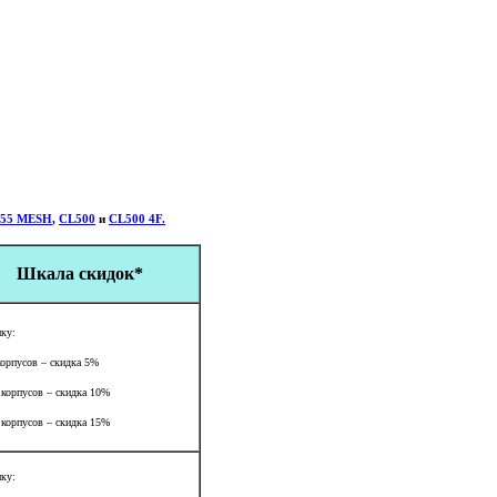
55 MESH
,
CL500
и
CL500 4F.
Шкала скидок*
пку:
корпусов – скидка 5%
 корпусов – скидка 10%
 корпусов – скидка 15%
пку: