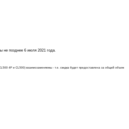
ы не позднее 6 июля 2021 года.
 CL500 4F и CL500) взаимозаменяемы - т.е. скидка будет предоставлена за общий объем