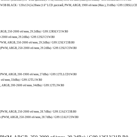
CD1W3B BLACK / 120x124,5x28мм (1.6” LCD дисплей, PWM, ARGB, 1900 об/мин (Max.), 31dBa) / G99.12RSLL
RGB, 250-2000 об/мин, 29.2dBa) / G99.12RSLV21W.R0
2000 об/мин, 29.2dBa) / G99.12SLV21W.R0
(PWM, ARGB, 250-2000 об/мин, 29.2dBa) / G99.12SLV23B.R0
 (PWM, ARGB, 250-2000 об/мин, 29.2dBa) / G99.12SLV23W.R0
, PWM, ARGB, 200-1900 об/мин, 27dBa) / G99.12TLLCD1W.R0
 об/мин, 33dBa) / G99.12TL1W.R0
, ARGB, 200-2600 об/мин, 34dBa) / G99.12TL3W.R0
 (PWM, ARGB, 250-2000 об/мин, 28.7dBa) / G99.12ALV23B.R0
м (PWM, ARGB, 250-2000 об/мин, 28.7dBa) / G99.12ALV23W.R0