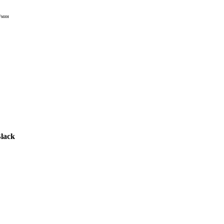
/мин
lack