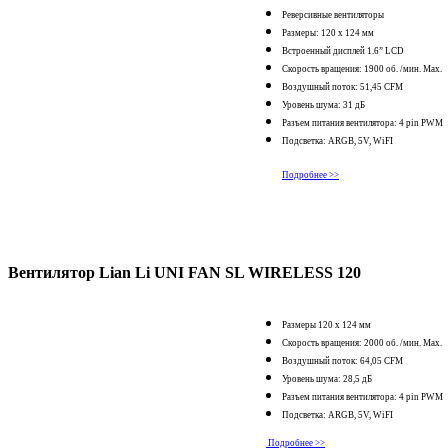
Реверсивные вентиляторы
Размеры: 120 x 124 мм
Встроенный дисплей 1.6” LCD
Скорость вращения: 1900 об. /мин. Max.
Воздушный поток: 51,45 CFM
Уровень шума: 31 дБ
Разъем питания вентилятора: 4 pin PWM
Подсветка: ARGB, 5V, WiFI
Подробнее >>
Вентилятор Lian Li UNI FAN SL WIRELESS 120
Размеры 120 x 124 мм
Скорость вращения: 2000 об. /мин. Max.
Воздушный поток: 64,05 CFM
Уровень шума: 28,5 дБ
Разъем питания вентилятора: 4 pin PWM
Подсветка: ARGB, 5V, WiFI
Подробнее >>