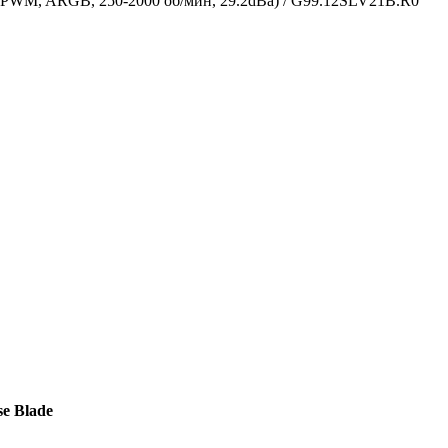
PWM, ARGB, 250-2000 об/мин, 29.2dBa) / G99.12SLV21B.R0
e Blade