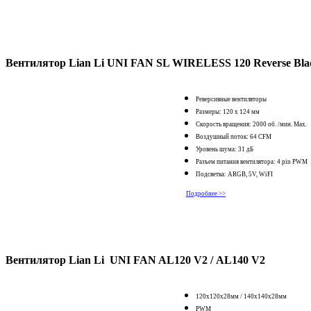
Вентилятор Lian Li UNI FAN SL WIRELESS 120 Reverse Bla
Реверсивные вентиляторы
Размеры: 120 x 124 мм
Скорость вращения: 2000 об. /мин. Max.
Воздушный поток: 64 CFM
Уровень шума: 31 дБ
Разъем питания вентилятора: 4 pin PWM
Подсветка: ARGB, 5V, WiFI
Подробнее >>
Вентилятор Lian Li UNI FAN AL120 V2 /
AL140 V2
120x120x28мм / 140x140x28мм
PWM