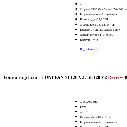
ARGB
Скорость 250-2000 об/мин /
250-1600 об
Гидродинамический подшипник
Поток воздуха 77,3 CFM.
Уровень шума: 28.7дБ /
26.8дБ.
Коннектор 4 pin. подсветка 3 pin 5V
Управление через L-Connect 3
Гарантия 2 года
Подробнее >>>
Вентилятор Lian Li UNI FAN SL120 V2 / SL120 V2
Reverse
B
120x120x28мм
PWM
ARGB
Скорость 250-2000 об/мин
Гидродинамический подшипник