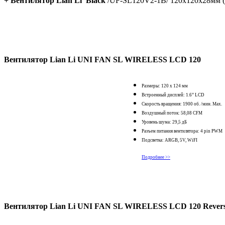
+ Вентилятор Lian Li Black
/UF-SL120V2-1B/ 120x120x28мм (
Вентилятор
Lian Li UNI FAN SL WIRELESS LCD 120
Размеры: 120 x 124 мм
Встроенный дисплей: 1.6” LCD
Скорость вращения: 1900 об. /мин. Max.
Воздушный поток: 58,08 CFM
Уровень шума: 29,5 дБ
Разъем питания вентилятора: 4 pin PWM
Подсветка: ARGB, 5V, WiFI
Подробнее >>
Вентилятор Lian Li UNI FAN SL WIRELESS LCD 120 Revers