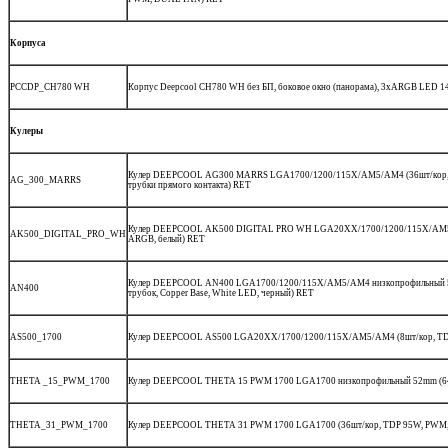
Корпуса
PCCDP_CH780 WH
Корпус Deepcool CH780 WH без БП, боковое окно (панорама), 3xARGB LED 1
Кулеры
Кулер DEEPCOOL AG300 MARRS LGA1700/1200/115X/AM5/AM4 (36шт/кор, TDP 
AG_300_MARRS
трубки прямого контакта) RET
Кулер DEEPCOOL AK500 DIGITAL PRO WH LGA20XX/1700/1200/115X/AM5/AM4
AK500_DIGITAL_PRO_WH
ARGB, белый) RET
Кулер DEEPCOOL AN400 LGA1700/1200/115X/AM5/AM4 низкопрофильный 52,5
AN400
трубок, Copper Base, White LED, черный) RET
AS500_1700
Кулер DEEPCOOL AS500 LGA20XX/1700/1200/115X/AM5/AM4 (8шт/кор, TDP 2
THETA _15_PWM_1700
Кулер DEEPCOOL THETA 15 PWM 1700 LGA1700 низкопрофильный 52mm (64шт
THETA_31_PWM_1700
Кулер DEEPCOOL THETA 31 PWM 1700 LGA1700 (36шт/кор, TDP 95W, PWM, Fa