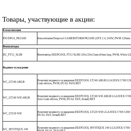
Товары, участвующие в акции:
Блоки питания
PSUDPGS_PK550D
Блок питания Deepcool GAMERSTORM PK550D (ATX 2.4, 550W, PWM 120mm f
Вентиляторы
DC_FT12_SLIM
Вентилятор DEEPCOOL FT12 SLIM 120x120x15мм (64шт./кор, PWM, White LE
Водяное охлаждение
Комплект водяного охлаждения DEEPCOOL LT240 ARGB LGA20XX/1700/1200
WC_LT240 ARGB
Leak edition, PWM, DUAL FAN) RET
Комплект водяного охлаждения DEEPCOOL LT240 WH ARGB LGA20XX/1700/
WC_LT240 WH ARGB
Anti-Leak edition, PWM, DUAL FAN, белый) RET
Комплект водяного охлаждения DEEPCOOL LT520 WH LGA20XX/1700/1200/11
WC_LT520 WH
DUAL FAN, белый) RET
Комплект водяного охлаждения DEEPCOOL MYSTIQUE 240 LGA20XX/1700/120
WC_MYSTIQUE 240
PWM, DUAL FAN) RET