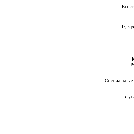
Вы ст
Гусар
К
М
Специальные 
с у