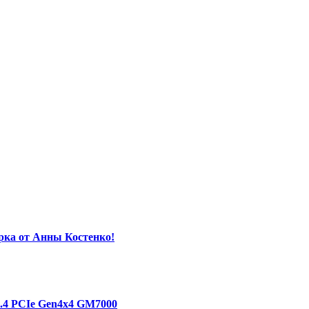
орка от Анны Костенко!
1.4 PCIe Gen4х4 GM7000