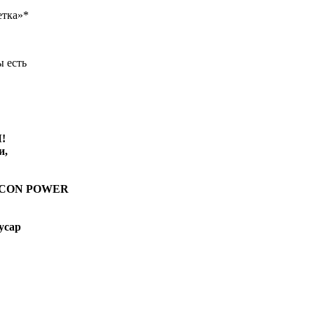
етка»*
ы есть
!
и,
ICON POWER
усар