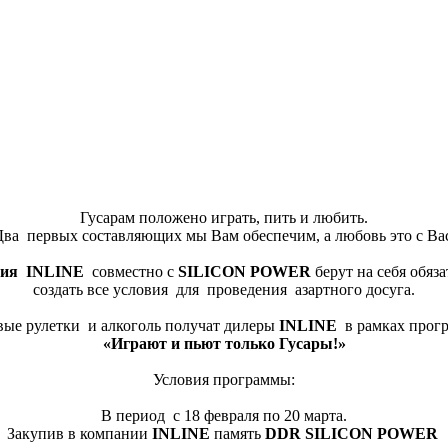
Гусарам положено играть, пить и любить.
Два первых составляющих мы Вам обеспечим, а любовь это с Вас
ия INLINE
совместно с
SI
LICON
POWER
берут на себя обяза
создать все условия для проведения азартного досуга.
ые рулетки и алкоголь получат дилеры
INLINE
в рамках прог
«Играют и пьют только Гусары!»
Условия программы:
В период с 18 февраля по 20 марта.
Закупив в компании
INLINE
память
DDR
SILICON
POWER