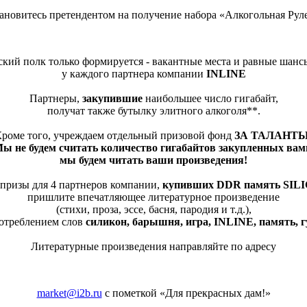
ановитесь претендентом на получение набора «Алкогольная Рул
ский полк только формируется - вакантные места и равные шанс
у каждого партнера компании
INLINE
Партнеры,
закупившие
наибольшее число гигабайт,
получат также бутылку элитного алкоголя**.
роме того, учреждаем отдельный призовой фонд
ЗА ТАЛАНТЫ
ы не будем считать количество гигабайтов закупленных вам
мы будем читать ваши произведения!
призы для 4 партнеров компании,
купивших
DDR
память
SIL
пришлите впечатляющее литературное произведение
(стихи, проза, эссе, басня, пародия и т.д.),
потреблением слов
силикон, барышня, игра, INLINE, память, г
Литературные произведения направляйте по адресу
market@i2b.ru
с пометкой «Для прекрасных дам!»