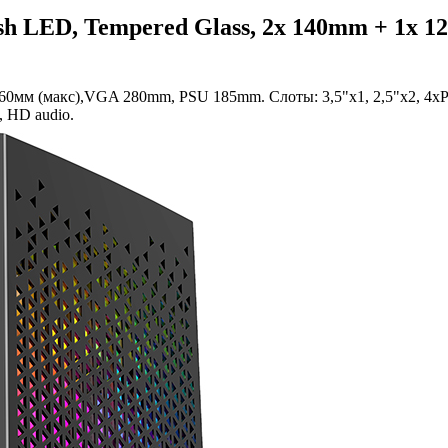
sh LED, Tempered Glass, 2x 140mm + 1х 1
м (макс),VGA 280mm, PSU 185mm. Слоты: 3,5"х1, 2,5"х2, 4xPCI.
, HD audio.