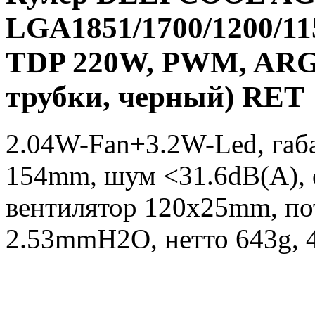
LGA1851/1700/1200/1
TDP 220W, PWM, ARGB
трубки, черный) RET
2.04W-Fan+3.2W-Led, га
154mm, шум <31.6dB(A),
вентилятор 120х25mm, по
2.53mmH2O, нетто 643g, 