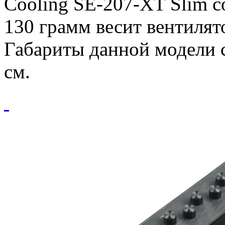
Cooling SE-207-XT Slim с
130 грамм весит вентилято
Габариты данной модели с
см.