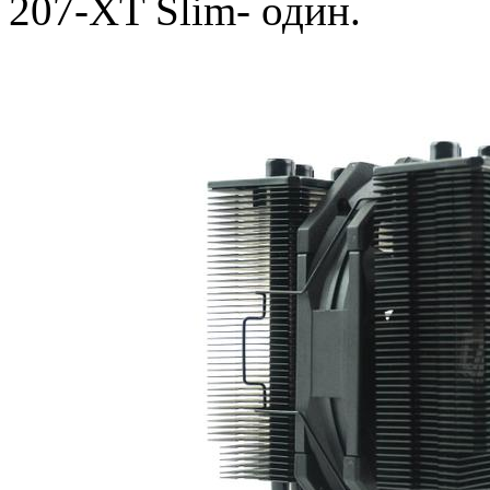
207-XT Slim- один.