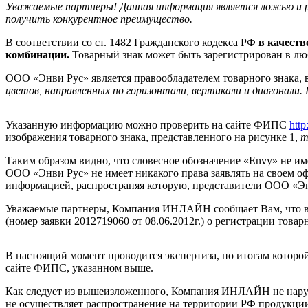
Уважаемые партнеры! Данная информация является ложью и 
получить конкурентное преимущество.
В соответствии со ст. 1482 Гражданского кодекса РФ
в
качеств
комбинации.
Товарный знак может быть зарегистрирован в лю
ООО «Энви Рус» является правообладателем товарного знака, в
цветов, направленных по горизонтали, вертикали и диагонали
Указанную информацию можно проверить на сайте ФИПС
http
изображения товарного знака, представленного на рисунке 1,
т
Таким образом видно, что словесное обозначение «Envy» не и
ООО «Энви Рус» не имеет никакого права заявлять на своем оф
информацией, распространяя которую, представители ООО «Э
Уважаемые партнеры, Компания ИНЛАЙН сообщает Вам, что в н
(номер заявки 2012719060 от 08.06.2012г.) о регистрации товар
В настоящий момент проводится экспертиза, по итогам которо
сайте ФИПС, указанном выше.
Как следует из вышеизложенного, Компания ИНЛАЙН не нарушае
не осуществляет распространение на территории РФ продукции