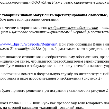
распространяется ООО «Энви Рус» с целью опорочить в глаза
е товарных знаков могут быть зарегистрированы словесные,
бом цвете или цветовом сочетании.
 качестве которого заявлено
изобразительное обозначение
– стил
. Цвет и цветовое сочетание – фиолетовый, черный
(в соответств
://www1.fips.ru/wps/portal/Registers/
. При этом обращаем Ваше вни
олько 21 сентября 2012г.
(данный факт также можно увидеть на
меет никакого отношения к изобразительному обозначению, пра
ициальном сайте, что является правообладателем зарегистрирова
нви Рус» вводят в заблуждение наших покупателей и наносят 
астоящий момент в Федеральную службу по интеллектуальной с
ного знака в виде изобразительного изображения (рисунок 2).
й будет принято решение в регистрации указанного на рисунке 
т права ООО «Энви Рус» как правообладателя товарного знака 
, на которой размещен указанный товарный знак.