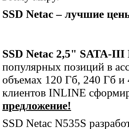
SSD
Netac – лучшие цен
SSD
Netac 2,5"
SATA-
III
популярных позиций в асс
объемах 120 Гб, 240 Гб и
клиентов INLINE сформи
предложение!
SSD Netac N535S разрабо