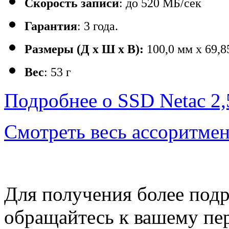
Cкорость записи
: до 520 МБ/сек
Гарантия
: 3 года.
Размеры (Д x Ш x В):
100,0 мм x 69,8
Вес
: 53 г
Подробнее о
SSD
Netac
2,
Смотреть весь ассоритмен
Для получения более под
обращайтесь к вашему пе