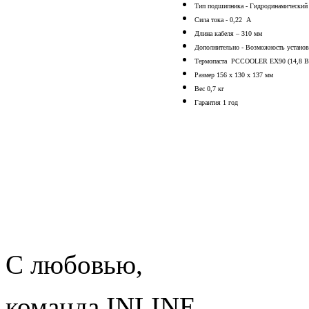
Тип подшипника - Гидродинамический
Сила тока - 0,22 А
Длина кабеля – 310 мм
Дополнительно - Возможность установ
Термопаста PCCOOLER EX90 (14,8 Вт
Размер 156 х 130 х 137 мм
Вес 0,7 кг
Гарантия 1 год
С любовью,
команда INLINE