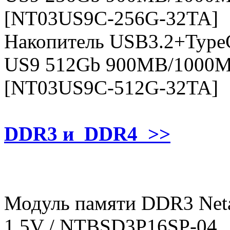
[NT03US9C-256G-32TA]
Накопитель USB3.2+TypeC 
US9 512Gb 900MB/1000MB
[NT03US9C-512G-32TA]
DDR3 и DDR4
>>
Модуль памяти DDR3 Net
1.5V / NTBSD3P16SP-04