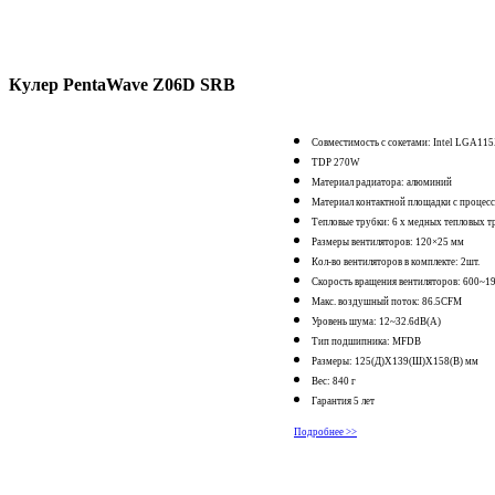
Кулер PentaWave Z06D SRB
Совместимость с сокетами: Intel LGA
TDP 270W
Материал радиатора: алюминий
Материал контактной площадки с процес
Тепловые трубки: 6 х медных тепловых т
Размеры вентиляторов: 120×25 мм
Кол-во вентиляторов в комплекте: 2шт.
Скорость вращения вентиляторов: 600
Макс. воздушный поток: 86.5CFM
Уровень шума: 12~32.6dB(A)
Тип подшипника: MFDB
Размеры: 125(Д)X139(Ш)X158(В) мм
Вес: 840 г
Гарантия 5 лет
Подробнее >>