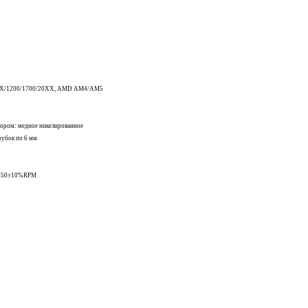
115X/1200/1700/20XX, AMD AM4/AM5
сором: медное никелированное
рубок по 6 мм
~1950±10%RPM