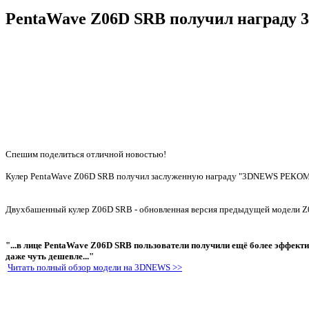
PentaWave Z06D SRB получил награду
Спешим поделиться отличной новостью!
Кулер PentaWave Z06D SRB получил заслуженную награду "3DNEWS РЕК
Двухбашенный кулер Z06D SRB - обновленная версия предыдущей модели Z06
"...в лице PentaWave Z06D SRB пользователи получили ещё более эффекти
даже чуть дешевле..."
Читать полный обзор модели на 3DNEWS >>