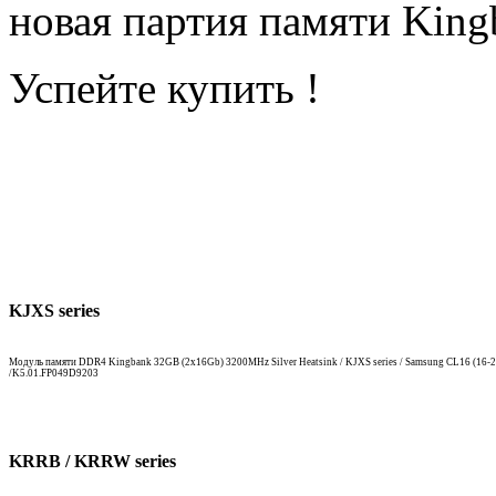
новая партия памяти King
Успейте купить !
KJXS series
Модуль памяти DDR4 Kingbank 32GB (2x16Gb) 3200MHz Silver Heatsink / KJXS series / Samsung CL16 (16-2
/K5.01.FP049D9203
KRRB / KRRW series