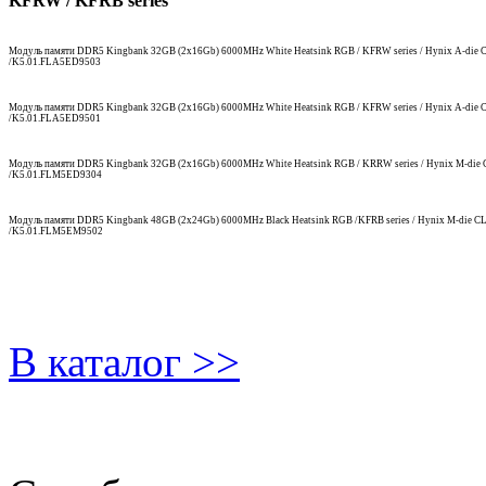
KFRW / KFRB series
Модуль памяти DDR5 Kingbank 32GB (2x16Gb) 6000MHz White Heatsink RGB / KFRW series / Hynix A-die C
/K5.01.FLA5ED9503
Модуль памяти DDR5 Kingbank 32GB (2x16Gb) 6000MHz White Heatsink RGB / KFRW series / Hynix A-die C
/K5.01.FLA5ED9501
Модуль памяти DDR5 Kingbank 32GB (2x16Gb) 6000MHz White Heatsink RGB / KRRW series / Hynix M-die C
/K5.01.FLM5ED9304
Модуль памяти DDR5 Kingbank 48GB (2x24Gb) 6000MHz Black Heatsink RGB /KFRB series / Hynix M-die CL
/K5.01.FLM5EM9502
В каталог >>