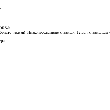
t
ORS-It
 (серебристо-черная) -Низкопрофильные клавиши, 12 доп.клавиш 
ера