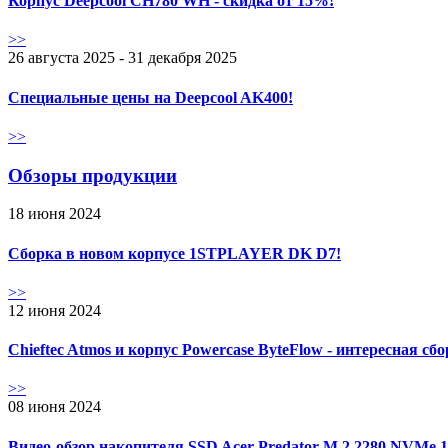
Корпус Deepcool CH780 WH - скидка от 15%!
>>
26 августа 2025 - 31 декабря 2025
Специальные цены на Deepcool AK400!
>>
Обзоры продукции
18 июня 2024
Сборка в новом корпусе 1STPLAYER DK D7!
>>
12 июня 2024
Chieftec Atmos и корпус Powercase ByteFlow - интересная сб
>>
08 июня 2024
Видео-обзор накопителя SSD Acer Predator M.2 2280 NVMe 