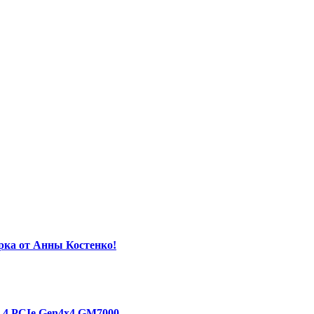
орка от Анны Костенко!
1.4 PCIe Gen4х4 GM7000