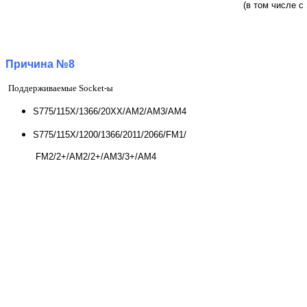
(в том числе с
Причина №8
Поддерживаемые Socket-ы
S775/115X/1366/20XX/AM2/AM3/AM4
S775/115X/1200/1366/2011/2066/FM1/
FM2/2+/AM2/2+/AM3/3+/AM4