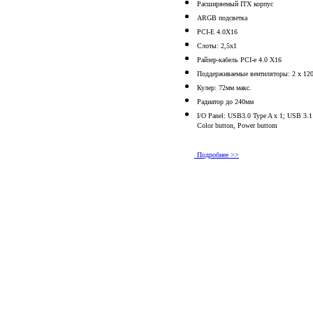
Расширяемый ITX корпус
ARGB подсветка
PCI-E 4.0X16
Слоты: 2,5х1
Райзер-кабель PCI-e 4.0 X16
Поддерживаемые вентиляторы: 2 x 12
Кулер: 72мм макс.
Радиатор до 240мм
I/O Panel: USB3.0 Type A x 1; USB 3
Color button, Power buttom
Подробнее >>