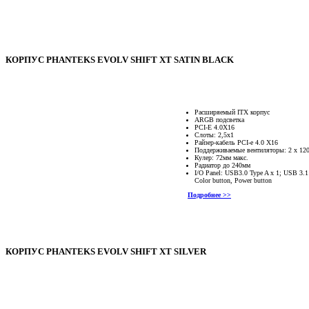
КОРПУС PHANTEKS EVOLV SHIFT XT SATIN BLACK
Расширяемый ITX корпус
ARGB подсветка
PCI-E 4.0X16
Слоты: 2,5х1
Райзер-кабель PCI-e 4.0 X16
Поддерживаемые вентиляторы: 2 x 12
Кулер: 72мм макс.
Радиатор до 240мм
I/O Panel: USB3.0 Type A x 1; USB 3
Color button, Power button
Подробнее >>
КОРПУС PHANTEKS EVOLV SHIFT XT SILVER