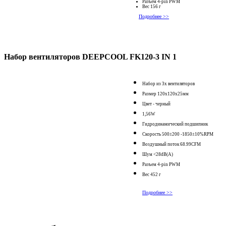
Разъем 4-pin PWM
Вес 156 г
Подробнее >>
Набор вентиляторов DEEPCOOL FK120-3 IN 1
Набор из 3х вентиляторов
Размер 120x120x25мм
Цвет - черный
1,56W
Гидродинамический подшипник
Скорость 500±200 -1850±10%RPM
Воздушный поток 68.99CFM
Шум <28dB(A)
Разъем 4-pin PWM
Вес 452 г
Подробнее >>