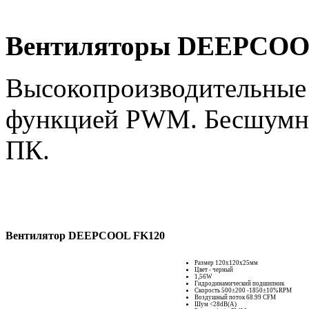
Вентиляторы DEEPCOO
Высокопроизводительны
функцией
PWM
.
Бесшумно
ПК.
Вентилятор DEEPCOOL FK120
Размер 120x120x25мм
Цвет - черный
1,56W
Гидродинамический подшипник
Скорость 500±200 -1850±10%RPM
Воздушный поток 68.99 CFM
Шум <28dB(A)