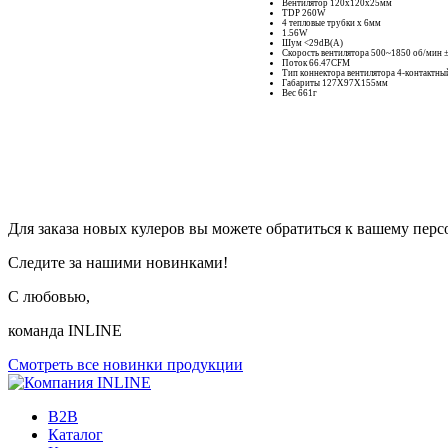
Вентилятор 120х120х25мм
TDP 260W
4 тепловые трубки х 6мм
1.56W
Шум <29dB(A)
Скорость вентилятора 500~1850 об/мин
Поток 66.47CFM
Тип коннектора вентилятора 4-контактн
Габариты 127X97X155мм
Вес 661г
Для заказа новых кулеров вы можете обратиться к вашему перс
Следите за нашими новинками!
С любовью,
команда INLINE
Смотреть все новинки продукции
B2B
Каталог