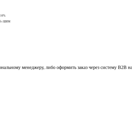
 ±10%
ый с ШИМ
ональному менеджеру, либо оформить заказ через систему В2В на