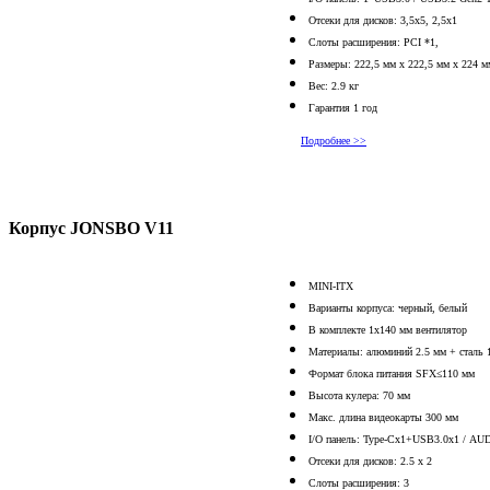
Отсеки для дисков: 3,5х5, 2,5х1
Слоты расширения: PCI *1,
Размеры: 222,5 мм х 222,5 мм х 224 м
Вес: 2.9 кг
Гарантия 1 год
Подробнее >>
Корпус JONSBO V11
MINI-ITX
Варианты корпуса: черный, белый
В комплекте 1x140 мм вентилятор
Материалы: алюминий 2.5 мм + сталь 
Формат блока питания SFX≤110 мм
Высота кулера: 70 мм
Макс. длина видеокарты 300 мм
I/O панель: Type-Cх1+USB3.0х1 / A
Отсеки для дисков: 2.5 х 2
Слоты расширения: 3