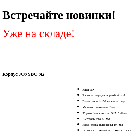
Встречайте новинки!
Уже на складе!
Корпус JONSBO N2
MINI-ITX
Варианты корпуса: черный, белый
В комплекте 1x120 мм вентилятор
Материал: алюминий 2 мм
Формат блока питания SFX≤150 мм
Высота кулера: 65 мм
Макс. длина видеокарты 197 мм
I/O панель: 1*USB3.0 / USB3.2 Gen2 