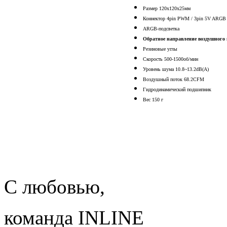
Размер 120x120x25мм
Коннектор 4pin PWM / 3pin 5V ARGB
ARGB-подсветка
Обратное направление воздушного 
Резиновые углы
Скорость 500-1500об/мин
Уровень шума 10.8~13.2dB(A)
Воздушный поток 68.2CFM
Гидродинамический подшипник
Вес 150 г
С любовью,
команда INLINE