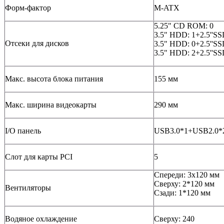
Форм-фактор
M-ATX
5.25" CD ROM: 0
3.5" HDD: 1+2.5''SS
Отсеки для дисков
3.5" HDD: 0+2.5''SS
3.5" HDD: 2+2.5''SS
Макс. высота блока питания
155 мм
Макс. ширина видеокарты
290 мм
I/O панель
USB3.0*1+USB2.0
Слот для карты PCI
5
Спереди: 3х120 мм
Сверху: 2*120 мм
Вентиляторы
Сзади: 1*120 мм
Водяное охлаждение
Сверху: 240