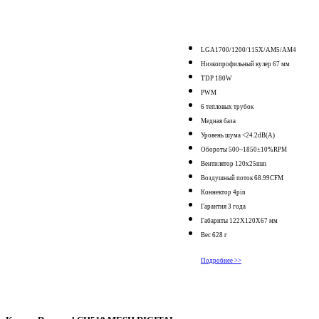
LGA1700/1200/115X/AM5/AM4
Низкопрофильный кулер 67 мм
TDP 180W
PWM
6 тепловых трубок
Медная база
Уровень шума <24.2dB(A)
Обороты 500~1850±10%RPM
Вентилятор 120х25mm
Воздушный поток 68.99CFM
Коннектор 4pin
Гарантия 3 года
Габариты 122X120X67 мм
Вес 628 г
Подробнее >>