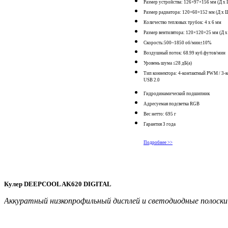
Размер устройства: 126×97×156 мм (Д х 
Размер радиатора: 120×60×152 мм (Д х Ш
Количество тепловых трубок: 4 х 6 мм
Размер вентилятора: 120×120×25 мм (Д х
Скорость:500~1850 об/мин±10%
Воздушный поток: 68.99 куб.футов/мин
Уровень шума ≤28 дБ(а)
Тип коннектора: 4-контактный PWM /
3-
USB 2.0
Гидродинамический подшипник
Адресуемая подсветка RGB
Вес нетто: 695 г
Гарантия 3 года
Подробнее >>
Кулер DEEPCOOL AK620 DIGITAL
Аккуратный низкопрофильный дисплей и светодиодные полоск