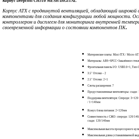
Корпус Deepcool CH510 MESH DIGITAL
Корпус ATX с продвинутой вентиляцией, обладающий широкой
компонентами для создания конфигурации любой мощности. О
контроллером и дисплеем для мониторинга внутренней темпер
своевременной информации о состоянии компонентов ПК
.
Материнские платы: Mini-ITX / Micro-A
Материалы: ABS+SPCC+Закалённое стекл
Фронтальная панель I/O: USB3.0×1, Тип-
3.5" Отсеки – 2
2.5" Отсеки: 2+1
Слоты расширения: 7
Предустановленные вентиляторы: сзади:
Поддержка вентиляторв: Спереди: 3×120 
/ 1×140мм
Кожух блока питания: 2×120мм
Совместимость с СЖО: спереди: 120/140
сзади: 120/140мм
Максимальная высота процессорного кул
Максимальная длина устанавливаемой ви