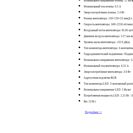
Номинальное напряжение помпы: 12 Вол
Номинальный ток помпы: 0.2 A
Энергопотребление помпы: 2.4 Вт
Размер вентилятора: 120×120×25 мм(Д х 
Скорость вентилятора: 500~2250 об/ми
Воздушный поток вентилятора: 85.85 ку
Давление воздуха вентилятора: 3.27 мм во
Уровень шума вентилятора: ≤32.9 дБ(а)
Тип коннектора вентилятора: 4-контакт
Гидродинамический подшипник / Подши
Номинальное напряжение вентилятора: 1
Номинальный ток вентилятора: 0.25 A
Энергопотребление вентилятора: 3.0 Вт
Адресуемая подсветка RGB
Тип коннектора LED: 3-контактный разъ
Номинальное напряжение LED: 5 Вольт
Потребляемая мощность LED: 2.25 В
Вес 1238 г
Подробнее >>