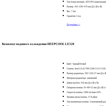
Тип блока питания: ATX PS2 (максималь
Размер: 455×230×470 мм (Д х Ш х В)
Вес: 7.5кг
Гарантия 1 год
Подробнее >>
Комплект водяного охлаждения DEEPCOOL LE520
Цвет: черный/белый
Сокеты: Intel LGA1700/1200/1151/115
Размер радиатора: 282×120×27 мм (Д х Ш
Материал радиатора: алюминий
Длина трубок: 410 мм (Д х Ш х В)
Габариты помпы: 91×80×52 мм (Д х Ш х 
Скорость помпы: 2400 об/мин±10%
Уровень шума помпы: 17.8 дБ(а)
Тип коннектора помпы: 3-контактный ра