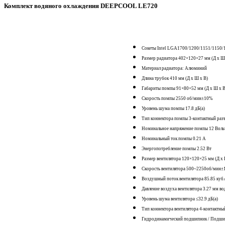
Комплект водяного охлаждения DEEPCOOL LE720
Сокеты Intel LGA1700/1200/1151/115
Размер радиатора 402×120×27 мм (Д х Ш
Материал радиатора: Алюминий
Длина трубок 410 мм (Д х Ш х В)
Габариты помпы 91×80×52 мм (Д х Ш х В
Скорость помпы 2550 об/мин±10%
Уровень шума помпы 17.8 дБ(а)
Тип коннектора помпы 3-контактный раз
Номинальное напряжение помпы 12 Воль
Номинальный ток помпы 0.21 A
Энергопотребление помпы 2.52 Вт
Размер вентилятора 120×120×25 мм (Д х 
Скорость вентилятора 500~2250об/мин
Воздушный поток вентилятора 85.85 куб
Давление воздуха вентилятора 3.27 мм вод
Уровень шума вентилятора ≤32.9 дБ(а)
Тип коннектора вентилятора 4-контактн
Гидродинамический подшипник / Подши