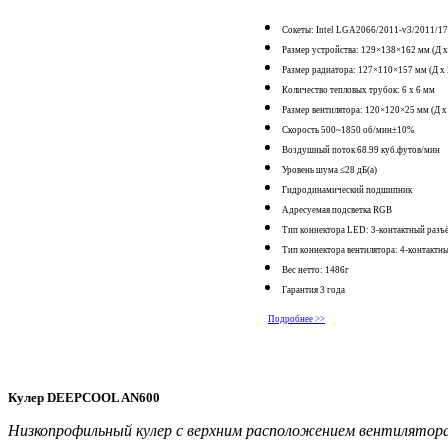
Сокеты: Intel LGA2066/2011-v3/2011/
Размер устройства: 129×138×162 мм (Д х
Размер радиатора: 127×110×157 мм (Д х 
Количество тепловых трубок: 6 х 6 мм
Размер вентилятора: 120×120×25 мм (Д х
Скорость 500~1850 об/мин±10%
Воздушный поток 68.99 куб.футов/мин
Уровень шума ≤28 дБ(а)
Гидродинамический подшипник
Адресуемая подсветка RGB
Тип коннектора LED: 3-контактный разъ
Тип коннектора вентилятора: 4-контакт
Вес нетто: 1486г
Гарантия 3 года
Подробнее >>
Кулер DEEPCOOL AN600
Низкопрофильный кулер с верхним расположением вентилятор