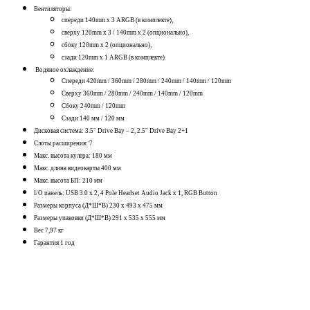
Вентиляторы:
спереди 140mm x 3 ARGB (в комплекте),
сверху 120mm x 3 / 140mm x 2 (опционально),
сбоку 120mm x 2 (опционально),
сзади 120mm x 1 ARGB (в комплекте)
Водяное охлаждение:
Спереди 420mm / 360mm / 280mm / 240mm / 140mm / 120mm
Сверху 360mm / 280mm / 240mm / 140mm / 120mm
Сбоку 240mm / 120mm
Сзади 140 мм / 120 мм
Дисковая система: 3.5" Drive Bay – 2, 2.5" Drive Bay 2+1
Слоты расширения: 7
Макс. высота кулера: 180 мм
Макс. длина видеокарты 400 мм
Макс. высота БП: 210 мм
I/O панель: USB 3.0 x 2, 4 Pole Headset Audio Jack x 1, RGB Button
Размеры корпуса (Д*Ш*В) 230 x 493 x 475 мм
Размеры упаковки (Д*Ш*В) 291 x 535 x 555 мм
Вес 7,97 кг
Гарантия 1 год