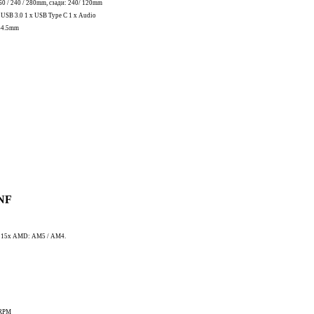
60 / 240 / 280mm, сзади: 240/ 120mm
x USB 3.0 1 x USB Type C 1 x Audio
464.5mm
INF
/ 115x AMD: AM5 / AM4.
%RPM