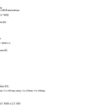
мм
m ARGB вентилятора
 3.5″ HDD
mm (H)
а
2 + HDD x 2
0mm (H)
Mini-ITX
m / 2 x 140 mm, снизу: 3 x 120mm / 3 x 140mm,
3.5′′ HDD or 2.5′′ SSD