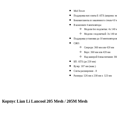
Mid-Tower
Поддержка мат. платы E-ATX (ширина:
Боковая панель из закаленного стекла 4.0 
В комплекте 4 вентилятора:
Модели без подсветки: 4x 140
Модели с подсветкой: 3x 140 
Поддержка установки до 10 вентиляторов
СЖО:
Спереди: 360 мм или 420 мм
Верх: 360 мм или 420 мм
Над камерой блока питания: 3
БП: ATX (до 220 мм)
Кулер: 187 мм (макс.)
Слоты расширения - 8
Размеры: 526 мм x 238 мм x 523 мм
Корпус Lian Li Lancool 205 Mesh / 205M Mesh