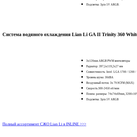
Подсветка: 3pin 5V ARGB.
Система водяного охлаждения Lian Li GA II Trinity 360 Whit
3x120mm ARGB PWM вентиляторы
Радиатор: 397,5х119,2х27 мм
Совместимость: Intel: LGA 1700 / 1200
Уровень шума: 30dBA
Воздушный поток: 3х 79.9CFM (MAX)
Скорость 300-2450 об/мин
Помпа: размеры: 74x74х69mm, 3200±
Подсветка: 3pin 5V ARGB
Полный ассортимент СЖО Lian Li в INLINE >>>