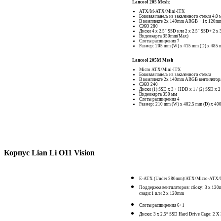
Lancool 205 Mesh:
ATX/M-ATX/Mini-ITX
Боковая панель из закаленного стекла 4.0 
В комплекте 2x 140mm ARGB + 1x 120m
СЖО 280
Диски 4 x 2.5″ SSD или 2 x 2.5″ SSD+ 2 x
Видеокарта 350mm(Max)
Слоты расширения 7
Размер: 205 mm (W) x 415 mm (D) x 485 
Lancool 205М Mesh
Micro ATX/Mini-ITX
Боковая панель из закаленного стекла
В комплекте 2x 140mm ARGB вентилятор
СЖО 240
Диски (1) SSD x 3 + HDD x 1 / (2) SSD x 
Видеокарта 350 мм
Слоты расширения 4
Размер:
210 mm (W) x 402.5 mm (D) x 40
Корпус Lian Li O11 Vision
E-ATX (Under 280mm)/ATX/Micro-ATX/
Поддержка вентиляторов: сбоку: 3 x 120m
сзади:1 или 2 x 120mm
Слоты расширения 6+1
Диски: 3 x 2.5” SSD Hard Drive Cage: 2 X 