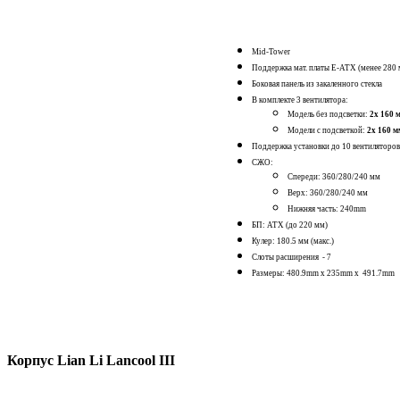
Mid-Tower
Поддержка мат. платы E-ATX (менее 28
Боковая панель из закаленного стекла
В комплекте 3 вентилятора:
Модель без подсветки:
2x 160 
Модели с подсветкой:
2x 160 
Поддержка установки до 10 вентиляторов
СЖО:
Спереди: 360/280/240 мм
Верх: 360/280/240 мм
Нижняя часть: 240mm
БП: ATX (до 220 мм)
Кулер: 180.5 мм (макс.)
Слоты расширения - 7
Размеры: 480.9mm x 235mm x 491.7mm
Корпус Lian Li Lancool III