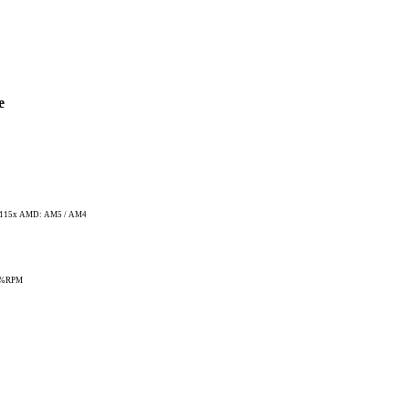
e
 / 115x AMD: AM5 / AM4
10%RPM