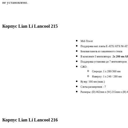
не установлено.
Корпус Lian Li Lancool 215
Mid-Tower
Поддержка мат. платы
E-ATX/ATX/M-AT
Боковая панель из закаленного стекла
В комплекте 3 вентилятора:
2x 200 мм 
Поддержка установки до 7 вентиляторов
СЖО:
Спереди: 1 x 280/360 мм
Наверху: 1 x 240 / 280 мм
Кулер: 166 мм (макс.)
Слоты расширения - 7
Размеры:
(D) 462mm x (W) 215mm x (H)
Корпус Lian Li Lancool 216