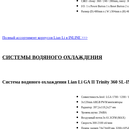
СЖО: сбоку: 360 / 240 / 280mm, снизу: 3
I/O: 1 x Power Button 1 x Reset Button 2 
Размер (D) 480mm x ( W ) 304mm x (H) 
Полный ассортимент корпусов Lian Li в INLINE >>>
СИСТЕМЫ ВОДЯНОГО ОХЛАЖДЕНИЯ
Система водяного охлаждения Lian Li GA II Trinity 360 SL-
Совместимость Intel: LGA 1700 / 1200 
3x120mm ARGB PWM вентиляторы
Радиатор: 397,5х119,2х27 мм
Уровень шума: 29dBA
Воздушный поток 3х 61.3CFM (MAX)
Скорость 300-2100 об/мин
Помпа: размер 74x74х69 мм, 3200±10