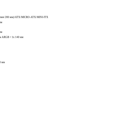
 менее 280 мм)/ATX/MICRO-ATX/MINI-ITX
мм
 мм
мм ARGB + 1x 140 мм
60 мм