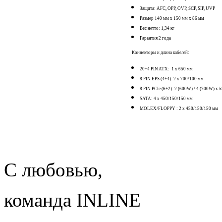
Защита: AFC, OPP, OVP, SCP, SIP, UVP
Размер 140 мм x 150 мм x 86 мм
Вес нетто: 1,34 кг
Гарантия 2 года
Коннекторы и длина кабелей:
20+4 PIN ATX: 1 х 650 мм
8 PIN EPS (4+4): 2 х 700/100 мм
8 PIN PCIe (6+2): 2 (600W) / 4 (700W) х 
SATA: 4 х 450/150/150 мм
MOLEX/FLOPPY : 2 х 450/150/150 мм
С любовью,
команда INLINE