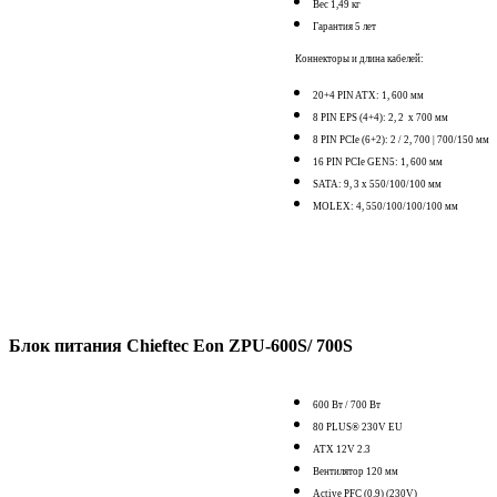
Вес 1,49 кг
Гарантия 5 лет
Коннекторы и длина кабелей:
20+4 PIN ATX: 1, 600 мм
8 PIN EPS (4+4): 2, 2 х 700 мм
8 PIN PCIe (6+2): 2 / 2, 700 | 700/150 мм
16 PIN PCIe GEN5: 1, 600 мм
SATA: 9, 3 x 550/100/100 мм
MOLEX: 4, 550/100/100/100 мм
Блок питания Chieftec Eon ZPU-600S/ 700S
600 Вт / 700 Вт
80 PLUS® 230V EU
ATX 12V 2.3
Вентилятор 120 мм
Active PFC (0.9) (230V)