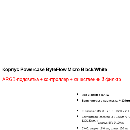
Корпус Powercase ByteFlow Micro Black/White
ARGB-подсветка + контроллер + качественный фильтр
Форм фактор mATX
Вентиляторы в комплекте: 4*120м
I/O панель: USB3.0 x 1, USB2.0 x 2, 
Вентиляторы: с
переди: 3 x 120мм ARG
120/140мм, н
а кожух БП: 2*120мм
СЖО: с
верху: 240 мм, с
зади: 120 мм