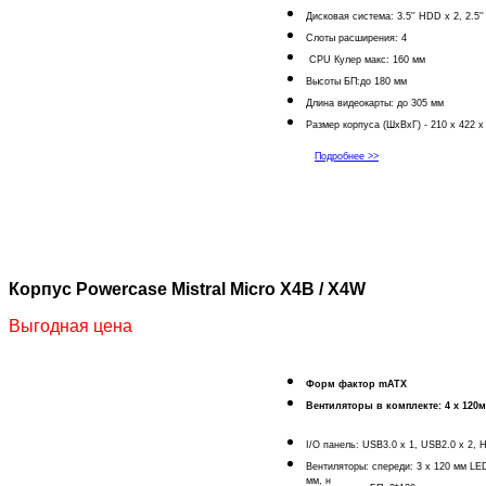
Дисковая система: 3.5'' HDD x 2, 2.5'
Слоты расширения: 4
CPU Кулер макс: 160 мм
Высоты БП:до 180 мм
Длина видеокарты: до 305 мм
Размер корпуса (ШхВхГ) - 210 x 422 
Подробнее >>
Корпус Powercase Mistral Micro X4B / X4W
Выгодная цена
Форм фактор mATX
Вентиляторы в комплекте: 4 х 120м
I/O панель: USB3.0 x 1, USB2.0 x 2, 
Вентиляторы: с
переди: 3 x 120 мм LE
мм, н