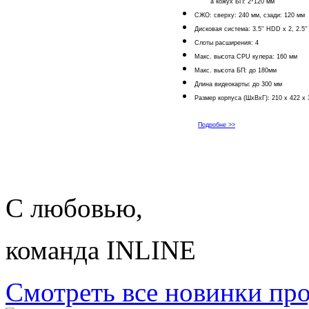
а кожух БП: 2*120 мм
СЖО: с
верху: 240 мм, с
зади: 120 мм
Дисковая система: 3.5'' HDD x 2, 2.5'
Слоты расширения: 4
Макс. высота
CPU кулера: 160 мм
Макс. высота БП
: до 180мм
Длина видеокарты: до 300 мм
Размер корпуса (ШхВхГ): 210 x 422 x
Подробне >>
С любовью,
команда INLINE
Смотреть все новинки пр