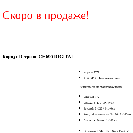
Скоро в продаже!
Корпус Deepcool CH690 DIGITAL
Формат АТХ
ABS+SPCC+Закалённое стекло
Вентиляторы (не входят в комплект):
Спереди:NA
Сверху: 3×120 / 3×140мм
Боковой: 3×120 / 3×140мм
Кожух блока питания: 3×120 / 3×140мм
Сзади: 1×120 мм / 1×140 мм
I/O панель: USB3.0×2、Gen2 Тип-C x1、