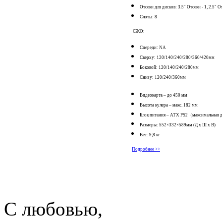
Отсеки для дисков: 3.5" Отсеки - 1, 2.5" О
Слоты: 8
СЖО:
Спереди: NA
Сверху: 120/140/240/280/360/420мм
Боковой: 120/140/240/280мм
Снизу: 120/240/360мм
Видеокарта – до 450 мм
Высота кулера – макс. 182 мм
Блок питания – ATX PS2（максимальная
Размеры: 552×332×589мм (Д х Ш х В)
Вес: 9,8 кг
Подробнее >>
С любовью,