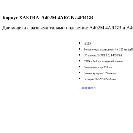
Корпус XASTRA A402M 4ARGB /
4FRGB
Две модели с разными типами подсветки: A402M 4ARGB и 
mATX
Вентиляторы в комплекте: 4 х 120 мм 
I/O панель: 2-USB 2.0; 1-USB3.0
СЖО – 240 мм на верхней панели
Видеокарта – до 310 мм
Высота кулера – 159 мм макс.
Размеры: 375*200*456 мм
Подробнее >>