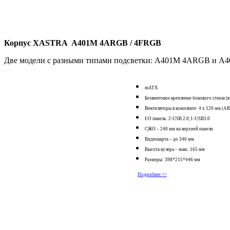
Корпус XASTRA A401M 4ARGB /
4FRGB
Две модели с разными типами подсветки: A401M 4ARGB и 
mATX
Безвинтовое крепление бокового стекла
Вентиляторы в комплекте: 4 х 120 мм (
I/O панель: 2-USB 2.0;1-USB3.0
СЖО – 240 мм на верхней панели
Видеокарта – до 340 мм
Высота кулера – макс. 165 мм
Размеры: 398*215*446 мм
Подробнее >>