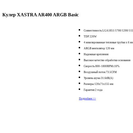
Кулер XASTRA AR400 ARGB Basic
Совместимость LGA1851/1700/1200/1
TDP 220W
4 никелированные тепловые трубки х 6 м
ARGB вентилятор 120 мм
Надежные крепления
Высокое качество обработки основания
Скорость 800~1800RPM±10%
Воздушный поток 73.5CFM
Уровень шума 31.6dB(A)
Размеры 120x71x155 мм
Гарантия 2 года
Подробнее >>