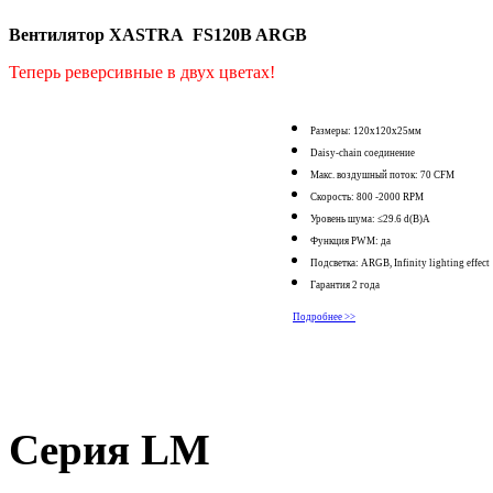
Вентилятор XASTRA FS120B ARGB
Теперь реверсивные в двух цветах!
Размеры: 120x120x25мм
Daisy-chain соединение
Макс. воздушный поток: 70 CFM
Скорость: 800 -2000 RPM
Уровень шума: ≤29.6 d(B)A
Функция PWM: да
Подсветка: ARGB, Infinity lighting effect
Гарантия 2 года
Подробнее >>
Серия LM