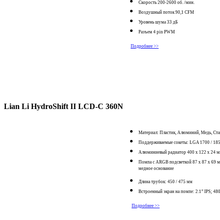
Скорость 200-2600 об. /мин.
Воздушный поток 90,1 CFM
Уровень шума 33 дБ
Разъем 4 pin PWM
Подробнее >>
Lian Li HydroShift II LCD-C 360N
Материал: Пластик, Алюминий, Медь, Ста
Поддерживаемые сокеты: LGA 1700 / 18
Алюминиевый радиатор 400 x 122 x 24 
Помпа с ARGB подсветкой 87 x 87 x 69 мм
медное основание
Длина трубок: 450 / 475 мм
Встроенный экран на помпе: 2.1” IPS; 480 
Подробнее >>