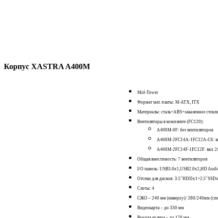
Корпус XASTRA A400M
Mid-Tower
Формат мат. платы: M-ATX, ITX
Материалы: сталь+ABS+закаленное стекл
Вентиляторы в комплекте (FC120):
A400M-0F: без вентиляторов
A400M-2FC14A-1FC12A-C6: вк
A400M-2FC14F-1FC12F: вкл. 2
Общая вместимость: 7 вентиляторов
I/O панель: USB3.0x1,USB2.0x2,HD Audio
Отсеки для дисков: 3.5″HDDx1+2.5″SS
Слоты: 4
СЖО – 240 мм (наверху)/ 280/240мм (сп
Видеокарта – до 330 мм
Высота кулера – до 170 мм