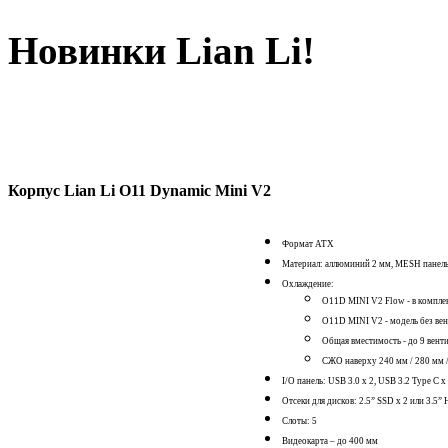
Новинки Lian Li!
Корпус Lian Li O11 Dynamic Mini V2
Формат АТХ
Материал: аллюминий 2 мм, MESH панель 
Охлаждение:
О11D MINI V2 Flow - в компле
О11D MINI V2 - модель без вен
Общая вместимость - до 9 вент
СЖО наверху 240 мм / 280 мм /
I/O панель: USB 3.0 x 2, USB 3.2 Type C x
Отсеки для дисков: 2.5” SSD x 2 или 3.5”
Слоты: 5
Видеокарта – до 400 мм