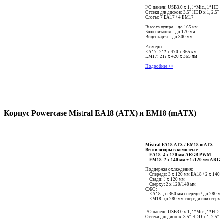
I/O панель: USB3.0 x 1, 1*Mic., 1*HD
Отсеки для дисков: 3.5'' HDD x 1, 2.5'
Слоты: 7 EA17 / 4 EM17
Высота кулера – до 165 мм
Блок питания – до 170 мм
Видеокарта – до 300 мм
Размеры:
ЕА17: 212 x 470 x 365 мм
ЕМ17: 212 x 420 x 365 мм
Подробнее >>
Корпус Powercase Mistral EA18 (АТХ) и EM18 (mATX)
Mistral EA18 ATX / EM18 mATX
Вентиляторы в комплекте:
ЕА18: 4 x 120 мм ARGB PWM
ЕМ18: 2 x 140 мм + 1х120 мм A
Поддержка охлаждения:
Спереди: 3 x 120 мм EA18 / 2 х 1
Сзади: 1 x 120 мм
Сверху: 2 x 120/140 мм
СЖО:
EA18: до 360 мм спереди / до 280 
EM18: до 280 мм спереди или свер
I/O панель: USB3.0 x 1, 1*Mic., 1*HD
Отсеки для дисков: 3.5'' HDD x 1, 2.5'