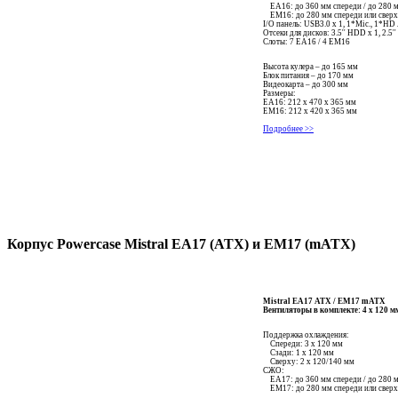
EA16: до 360 мм спереди / до 280 
EM16: до 280 мм спереди или свер
I/O панель: USB3.0 x 1, 1*Mic., 1*HD
Отсеки для дисков: 3.5'' HDD x 1, 2.5'
Слоты: 7 EA16 / 4 EM16
Высота кулера – до 165 мм
Блок питания – до 170 мм
Видеокарта – до 300 мм
Размеры:
ЕА16: 212 x 470 x 365 мм
ЕМ16: 212 x 420 x 365 мм
Подробнее >>
Корпус Powercase Mistral EA17 (АТХ) и ЕМ17 (mАТХ)
Mistral EA17 ATX / EM17 mATX
Вентиляторы в комплекте: 4 x 12
Поддержка охлаждения:
Спереди: 3 x 120 мм
Сзади: 1 x 120 мм
Сверху: 2 x 120/140 мм
СЖО:
EA17: до 360 мм спереди / до 280 
EM17: до 280 мм спереди или свер