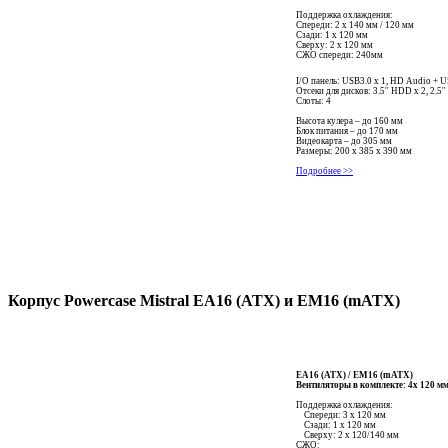
Поддержка охлаждения:
Спереди: 2 x 140 мм / 120 мм
Сзади: 1 x 120 мм
Сверху: 2 x 120 мм
СЖО спереди: 240мм
I/O панель: USB3.0 x 1, HD Audio + U
Отсеки для дисков: 3.5'' HDD x 2, 2.5'
Слоты: 4
Высота кулера – до 160 мм
Блок питания – до 170 мм
Видеокарта – до 305 мм
Размеры: 200 x 385 x 390 мм
Подробнее >>
Корпус Powercase Mistral EA16 (АТХ) и
EM16 (mАТХ)
EA16 (АТХ) /
EM16 (mАТХ)
Вентиляторы в комплекте: 4x 120 
Поддержка охлаждения:
Спереди: 3 x 120 мм
Сзади: 1 x 120 мм
Сверху: 2 x 120/140 мм
СЖО: