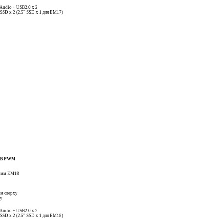
 Audio + USB2.0 x 2
' SSD x 2 (2.5'' SSD x 1 для ЕМ17)
RGB PWM
40 мм EM18
мм сверху
ху
 Audio + USB2.0 x 2
' SSD x 2 (2.5'' SSD x 1 для ЕМ18)