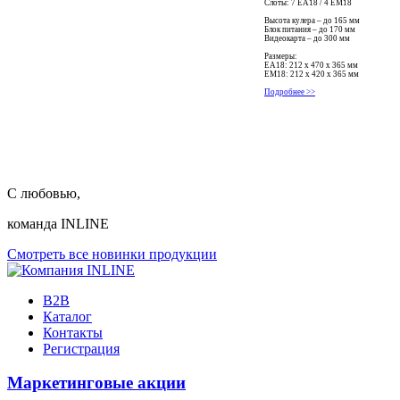
Слоты: 7 EA18 / 4 EM18
Высота кулера – до 165 мм
Блок питания – до 170 мм
Видеокарта – до 300 мм
Размеры:
ЕА18: 212 x 470 x 365 мм
ЕМ18: 212 x 420 x 365 мм
Подробнее >>
С любовью,
команда INLINE
Смотреть все новинки продукции
B2B
Каталог
Контакты
Регистрация
Маркетинговые акции