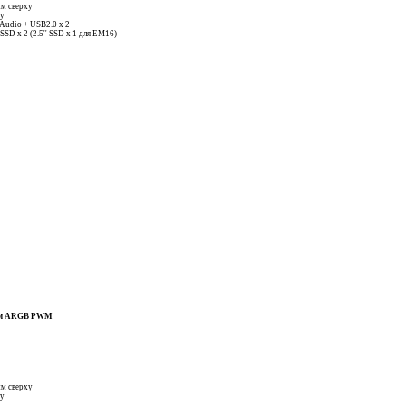
мм сверху
ху
 Audio + USB2.0 x 2
' SSD x 2 (2.5'' SSD x 1 для ЕМ16)
0 мм ARGB PWM
мм сверху
ху