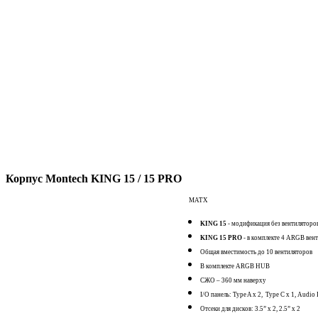
Корпус Montech KING 15 / 15 PRO
MATX
KING 15
- модификация без вентиляторо
KING 15 PRO
- в комплекте 4 ARGB вен
Общая вместимость до 10 вентиляторов
В комплекте ARGB HUB
СЖО – 360 мм наверху
I/O панель: Type A х 2, Type C х 1, Audio 
Отсеки для дисков: 3.5” х 2, 2.5” х 2