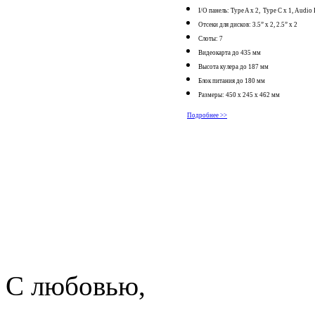
I/O панель: Type A х 2, Type C х 1, Audio 
Отсеки для дисков: 3.5” х 2, 2.5” х 2
Слоты: 7
Видеокарта до 435 мм
Высота кулера до 187 мм
Блок питания до 180 мм
Размеры: 450 х 245 х 462 мм
Подробнее >>
С любовью,