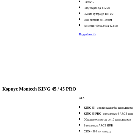
Слоты: 5
Видеокарта до 435 мм
Высота кулера до 187 мм
Блок питания до 180 мм
Размеры: 450 х 245 х 423 мм
Подробнее >>
Корпус Montech KING 45 / 45 PRO
АТХ
KING 45
- модификация без вентиляторо
KING 45 PRO
- в комплекте 4 ARGB вен
Общая вместимость до 10 вентиляторов
В комплекте ARGB HUB
СЖО – 360 мм наверху