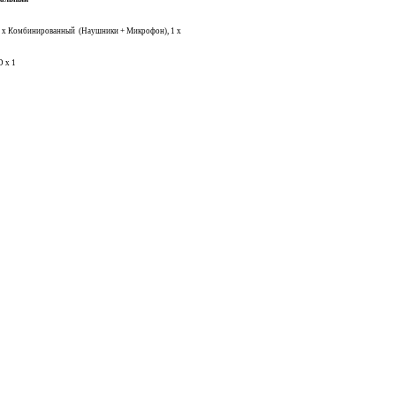
, 1 x Комбинированный (Наушники + Микрофон), 1 x
D x 1