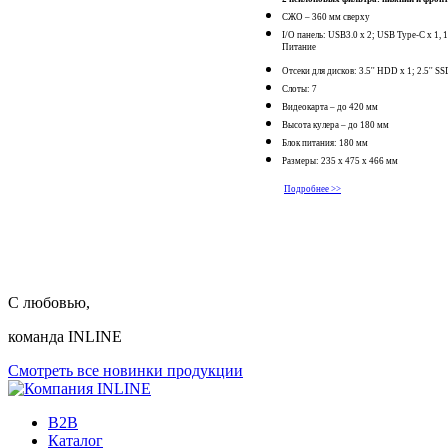
СЖО – 360 мм сверху
I/O панель: USB3.0 x 2; USB Type-C x 1
Питание
Отсеки для дисков: 3.5'' HDD x 1; 2.5'' SS
Слоты: 7
Видеокарта – до 420 мм
Высота кулера – до 180 мм
Блок питания: 180 мм
Размеры: 235 x 475 x 466 мм
Подробнее >>
С любовью,
команда INLINE
Смотреть все новинки продукции
B2B
Каталог