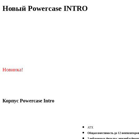
Новый Powercase INTRO
Новинка!
Корпус Powercase Intro
ATX
Общая вместимость до 12 вентиляторо
2 нейлоновых фильтра: нижний и фрон