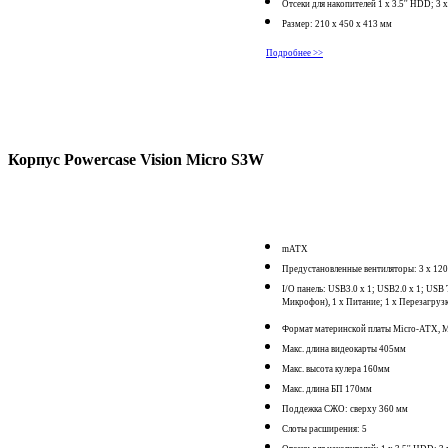
Отсеки для накопителей 1 x 3.5'' HDD; 3 x
Размер: 210 x 450 x 413 мм
Подробнее >>
Корпус Powercase Vision Micro S3W
mATX
Предустановленные вентиляторы: 3 x 
I/O панель: USB3.0 x 1; USB2.0 x 1; US
Микрофон), 1 x Питание; 1 x Перезагруз
Формат материнской платы Micro-ATX, 
Макс. длина видеокарты 405мм
Макс. высота кулера 160мм
Макс. длина БП 170мм
Поддежка СЖО: сверху 360 мм
Слоты расширения: 5