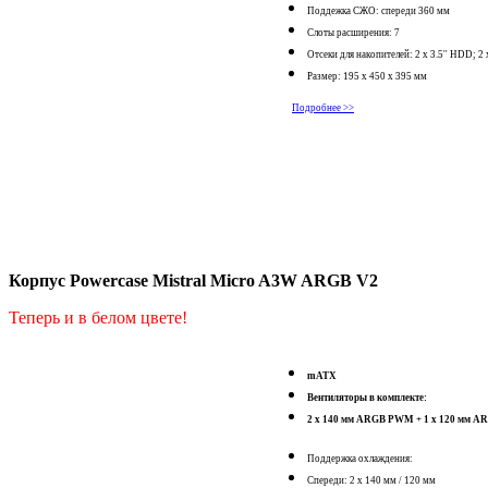
Поддежка СЖО: спереди 360 мм
Слоты расширения: 7
Отсеки для накопителей: 2 x 3.5'' HDD; 2 
Размер: 195 x 450 x 395 мм
Подробнее >>
Корпус Powercase Mistral Micro A3W ARGB V2
Теперь и в белом цвете!
mATX
Вентиляторы в комплекте:
2 x 140 мм ARGB PWM + 1 x 120 мм 
Поддержка охлаждения:
Спереди: 2 x 140 мм / 120 мм