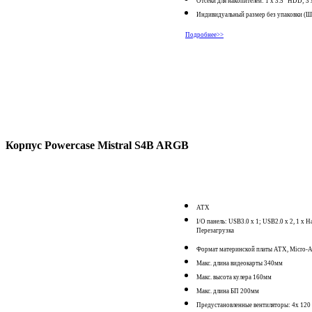
Отсеки для накопителей: 1 x 3.5'' HDD; 3 
Индивидуальный размер без упаковки (Ш
Подробнее>>
Корпус Powercase Mistral S4B ARGB
ATX
I/O панель: USB3.0 x 1; USB2.0 x 2, 1 x 
Перезагрузка
Формат материнской платы ATX, Micro-
Макс. длина видеокарты 340мм
Макс. высота кулера 160мм
Макс. длина БП 200мм
Предустановленные вентиляторы: 4x 1