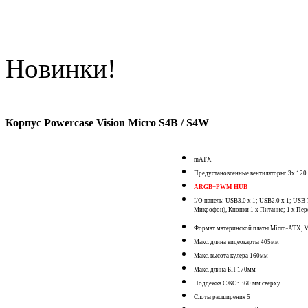
Новинки!
Корпус Powercase Vision Micro S4B / S4W
mATX
Предустановленные вентиляторы: 3x 1
ARGB+PWM HUB
I/O панель: USB3.0 x 1; USB2.0 x 1; US
Микрофон), Кнопки 1 x Питание; 1 x Пер
Формат материнской платы Micro-ATX, 
Макс. длина видеокарты 405мм
Макс. высота кулера 160мм
Макс. длина БП 170мм
Поддежка СЖО: 360 мм сверху
Слоты расширения 5