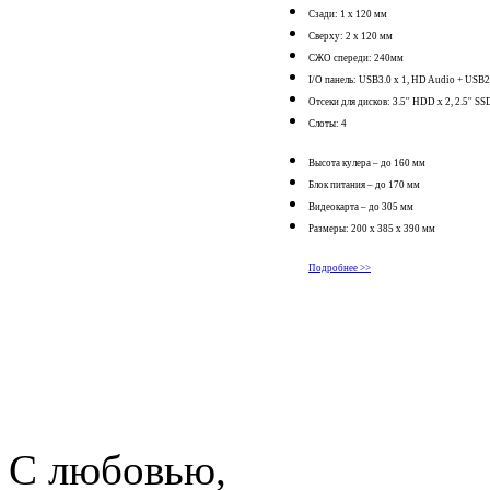
Сзади: 1 x 120 мм
Сверху: 2 x 120 мм
СЖО спереди: 240мм
I/O панель: USB3.0 x 1, HD Audio + USB2
Отсеки для дисков: 3.5'' HDD x 2, 2.5'' SS
Слоты: 4
Высота кулера – до 160 мм
Блок питания – до 170 мм
Видеокарта – до 305 мм
Размеры: 200 x 385 x 390 мм
Подробнее >>
С любовью,