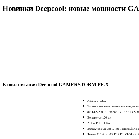
Новинки Deepcool: новые мощности 
Блоки питания Deepcool GAMERSTORM
PF-Х
ATX12V V2.52
Только японские и тайваньские конденса
80PLUS 230 EU Bronze/CYBENETICS Br
Вентилятор 120 мм
Active PFC+DC to DC
Эффективность ≥88% при Типичной Нагр
Защита OPP/OVP/OCP/SCP/UVP/SIP/NL