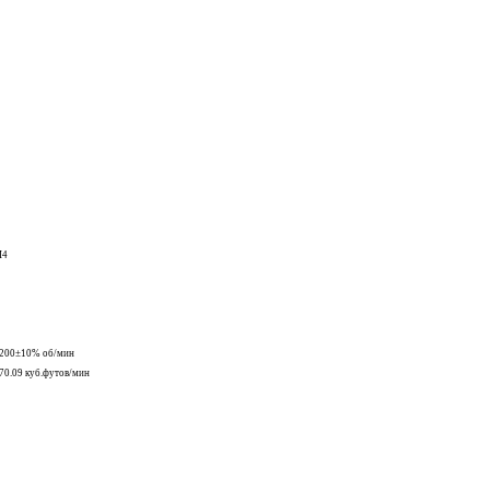
M4
2200±10% об/мин
70.09 куб.футов/мин