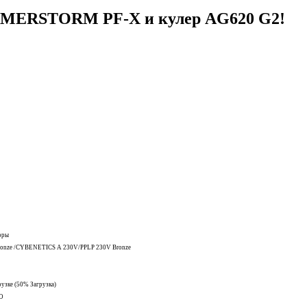
GAMERSTORM PF-Х и кулер AG620 G2!
торы
onze /CYBENETICS A 230V/PPLP 230V Bronze
узке (50% Загрузка)
O