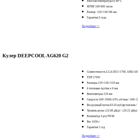
Рабочая температура 0-40°С
MTBF 100 000 часов
Размер: 150×140×86 мм
Гарантия 3 года
Подробнее >>
Кулер DEEPCOOL AG620 G2
Совместимость LGA1851/1700, AM5/A
TDP 270W
Размеры 129×136×159 мм
6 тепловые трубки х 6 мм
Вентиляторы 120 мм
Скорость 500~2000±10% об/мин / 500~
Воздушный поток 63.56 куб.футов/мин / 
Уровень шума ≤23.08 дБ(а) / ≤29.22 дБ(а)
Коннектор 4 pin PWM
Вес 1036 г
Гарантия 1 год
Подробнее >>