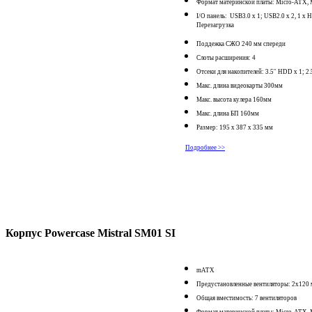
Формат материнской платы: Micro-ATX, 
I/O панель: USB3.0 x 1; USB2.0 x 2, 1 x 
Перезагрузка
Поддежка СЖО 240 мм спереди
Слоты расширения: 4
Отсеки для накопителей: 3.5'' HDD x 1; 2.
Макс. длина видеокарты 300мм
Макс. высота кулера 160мм
Макс. длина БП 160мм
Размер: 195 x 387 x 335 мм
Подробнее >>
Корпус Powercase Mistral SM01 SI
mATX
Предустановленные вентиляторы: 2x12
Общая вместимость: 7 вентиляторов
Формат материнской платы: Micro-ATX, 