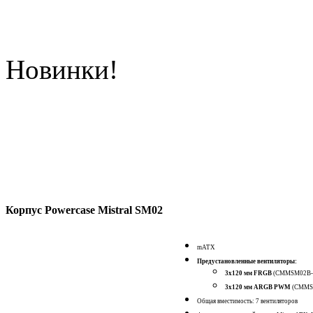
Новинки!
Корпус Powercase Mistral SM02
mATX
Предустановленные вентиляторы:
3x120 мм FRGB
(CMMSM02B-
3x120 мм ARGB PWM
(CMMS
Общая вместимость: 7 вентиляторов