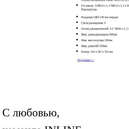
I/O панель: USB3.0 x 1; USB2.0 x 2, 1 x 
Перезагрузка
Поддежка СЖО 240 мм спереди
Слоты расширения: 4
Отсеки для накопителей: 3.5'' HDD x 1; 2.
Макс. длина видеокарты 300мм
Макс. высота кулера 160мм
Макс. длина БП 160мм
Размер: 195 x 387 x 335 мм
Подробнее >>
С любовью,