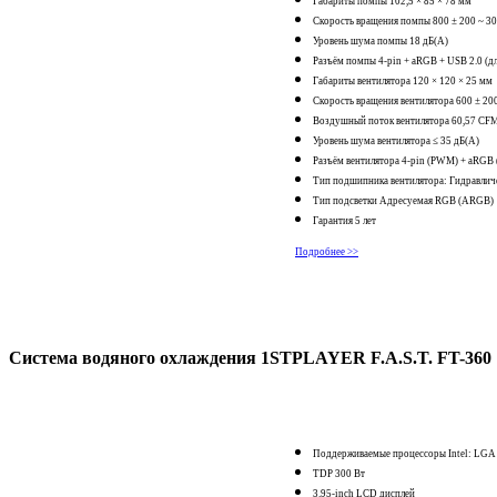
Габариты помпы 102,5 × 85 × 78 мм
Скорость вращения помпы 800 ± 200 ~ 3
Уровень шума помпы 18 дБ(А)
Разъём помпы 4-pin + aRGB + USB 2.0 (дл
Габариты вентилятора 120 × 120 × 25 мм
Скорость вращения вентилятора 600 ± 20
Воздушный поток вентилятора 60,57 CF
Уровень шума вентилятора ≤ 35 дБ(А)
Разъём вентилятора 4-pin (PWM) + aRGB 
Тип подшипника вентилятора: Гидравлич
Тип подсветки Адресуемая RGB (ARGB)
Гарантия 5 лет
Подробнее >>
Система водяного охлаждения 1STPLAYER F.A.S.T. FT-360
Поддерживаемые процессоры Intel: LGA 
TDP 300 Вт
3.95-inch LCD дисплей