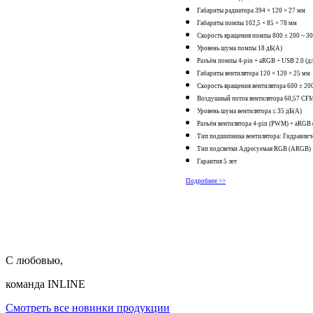
Габариты радиатора 394 × 120 × 27 мм
Габариты помпы 102,5 × 85 × 78 мм
Скорость вращения помпы 800 ± 200 ~ 3
Уровень шума помпы 18 дБ(А)
Разъём помпы 4-pin + aRGB + USB 2.0 (дл
Габариты вентилятора 120 × 120 × 25 мм
Скорость вращения вентилятора 600 ± 20
Воздушный поток вентилятора 60,57 CF
Уровень шума вентилятора ≤ 35 дБ(А)
Разъём вентилятора 4-pin (PWM) + aRGB 
Тип подшипника вентилятора: Гидравлич
Тип подсветки Адресуемая RGB (ARGB)
Гарантия 5 лет
Подробнее >>
С любовью,
команда INLINE
Смотреть все новинки продукции