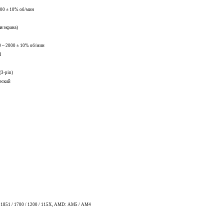
000 ± 10% об/мин
я экрана)
0 ~ 2000 ± 10% об/мин
M
(3-pin)
еский
1851 / 1700 / 1200 / 115X, AMD: AM5 / AM4