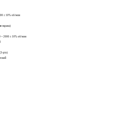
000 ± 10% об/мин
я экрана)
0 ~ 2000 ± 10% об/мин
M
(3-pin)
еский