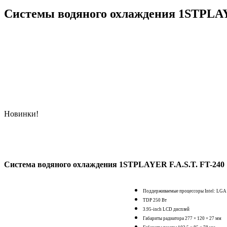
Системы водяного охлаждения 1STPLAYE
Новинки!
Система водяного охлаждения 1STPLAYER F.A.S.T. FT-240
Поддерживаемые процессоры Intel: LGA 
TDP 250 Вт
3.95-inch LCD дисплей
Габариты радиатора 277 × 120 × 27 мм