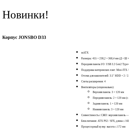
Новинки!
Корпус JONSBO D33
mATX
Размеры: 455 × 238,2 × 368,4 мм (Д × Ш ×
Передняя панель I/O: USB 3.2 Gen2 Type-C
Поддержка материнских плат: Mini-ITX 
Отсеки для накопителей: 3.5" HDD × 2 / 2
Слоты расширения: 4
Вентиляторы (опционально):
Верхняя панель: 3 × 120 мм
Передняя панель: 2 × 120 мм (с
Задняя панель: 1 × 120 мм
Нижняя панель: 3 × 120 мм
Совместимость с СЖО: верхняя панель — 
Блок питания: ATX PS2 / SFX, длина ≤ 16
Процессорный кулер: высота ≤ 172 мм