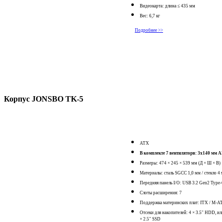
Видеокарта: длина ≤ 435 мм
Вес: 6,7 кг
Подробнее >>
Корпус JONSBO TK-5
ATX
В комплекте 7 вентиляторв: 3x140 м
Размеры: 474 × 245 × 539 мм (Д × Ш × В)
Материалы: сталь SGCC 1,0 мм / стекло 4
Передняя панель I/O: USB 3.2 Gen2 Type-C
Слоты расширения: 7
Поддержка материнских плат: ITX / M-A
Отсеки для накопителей: 4 × 3.5" HDD, ил
× 2.5" SSD