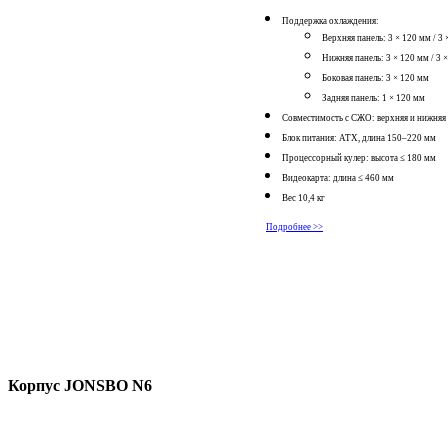
Поддержка охлаждения:
Верхняя панель: 3 × 120 мм / 3
Нижняя панель: 3 × 120 мм / 3 
Боковая панель: 3 × 120 мм
Задняя панель: 1 × 120 мм
Совместимость с СЖО: верхняя и нижняя
Блок питания: ATX, длина 150–220 мм
Процессорный кулер: высота ≤ 180 мм
Видеокарта: длина ≤ 460 мм
Вес 10,4 кг
Подробнее >>
Корпус JONSBO N6