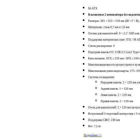
M-ATX
В комплекте 2 вентилятора без подсвет
Размеры: 305 × 353 × 318 мм (Ш × Г × В)
Материалы: сталь 0,7 мм и 1,0 мм
Отсеки для накопителей: 9 × 2.5" SSD или
Поддержка материнских плат: ITX / M-
Слоты расширения: 4
Передняя панель I/O: USB 3.2 Gen2 Type-C
Блок питания: ATX ≤ 220 мм / SFX ≤ 100
Максимальная высота процессорного кул
Максимальная длина видеокарты: 275–32
Система охлаждения:
Передняя панель: 2 × 120 мм ил
Задняя панель: 1 × 120 мм
Левая панель: 2 × 120 мм
Правая панель: 2 × 120 мм
Отсек для накопителей: 2 × 120 мм (встр
Встроенный 3-портовый контроллер с 3 с
Поддержка СЖО: 240 мм
Вес: 7,5 кг
Подробнее >>