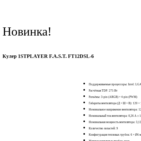
Новинка!
Кулер 1STPLAYER F.A.S.T. FT12DSL-6
Поддерживаемые процессоры: Intel: LGA 
Расчётная TDP: 275 Вт
Разъёмы: 3-pin (ARGB) + 4-pin (PWM)
Габариты вентилятора (Д × Ш × В): 120 ×
Номинальное напряжение вентилятора: 1
Номинальный ток вентилятора: 0,26 А ± 
Номинальная мощность вентилятора: 3,1
Количество лопастей: 9
Конфигурация тепловых трубок: 6 × Ø6 
Материал тепловых трубок: медь